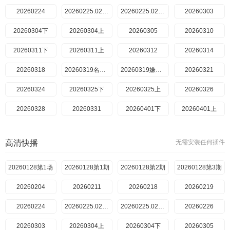
20260224
20260225.02案下
20260225.02案上
20260303
20260304下
20260304上
20260305
20260310
20260311下
20260311上
20260312
20260314
20260318
20260319名侦探vlog
20260319嫌疑人自述
20260321
20260324
20260325下
20260325上
20260326
20260328
20260331
20260401下
20260401上
20260402
20260404
20260407
20260408
高清快播
无需安装任何插件
20260409
20260414
20260415上
20260415下
20260128第1场
20260421
20260128第1期
20260422下
20260128第2期
20260422上
20260128第3期
20260423
20260428
20260204
20260429下
20260211
20260429上
20260218
20260430
20260219
20260501
20260224
20260502
20260225.02案上
20260505
20260225.02案下
20260506下
20260226
20260506上
20260303
20260304上
20260507
20260304下
20260513
20260607
20260305