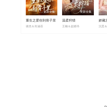
更新全集
更新全集
重生之爱你到骨子里
温柔狩猎
娇藏
谢杰＆肖涵语
王楠＆赵婧祎
沉思