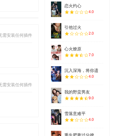
恋火灼心
4.0
引他过火
2.0
无需安装任何插件
心火燎原
7.0
沉入深海，将你遗
4.0
无需安装任何插件
我的野蛮男友
9.0
雪落意难平
4.0
重生肥妻过分撩