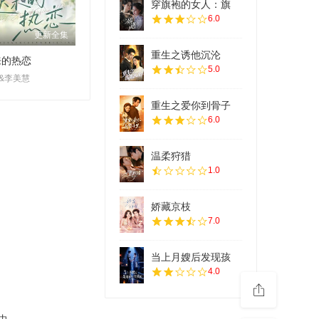
穿旗袍的女人：旗
6.0
更新全集
重生之诱他沉沦
来的热恋
5.0
&李美慧
重生之爱你到骨子
6.0
温柔狩猎
1.0
娇藏京枝
7.0
当上月嫂后发现孩
4.0