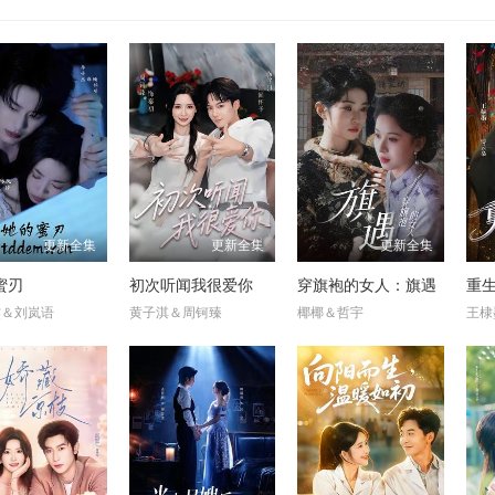
更新全集
更新全集
更新全集
蜜刃
初次听闻我很爱你
穿旗袍的女人：旗遇
重
杰＆刘岚语
黄子淇＆周钶臻
椰椰＆哲宇
王棣