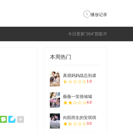
播放记录
今日更新“264”部影片
本周热门
真假妈妈战总别虐
1.0
薇薇一笑很倾城
4.0
向阳而生的安琪琪
3.0