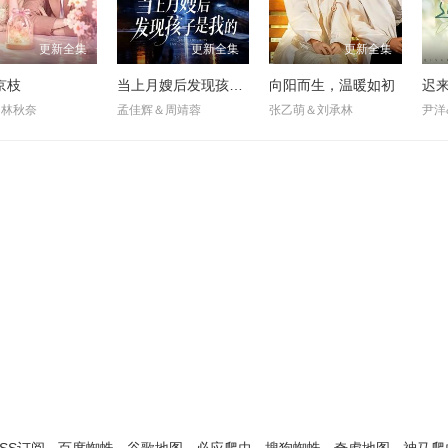
更新全集
更新全集
更新全集
京枝
当上月嫂后发现孩子是我的
向阳而生，温暖如初
迟
＆林秋奈
孟佳辉＆周靖蓉
张乙萌＆刘承林
尹洋