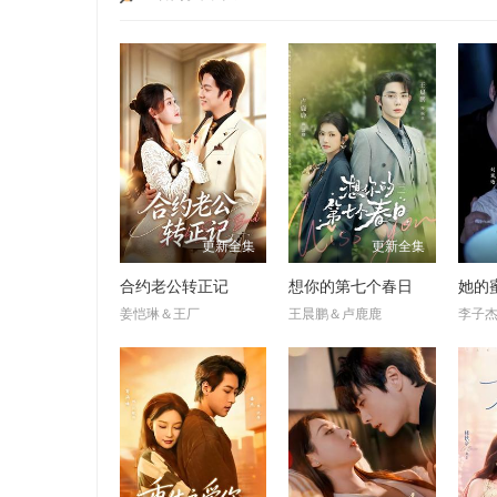
更新全集
更新全集
合约老公转正记
想你的第七个春日
她的
姜恺琳＆王厂
王晨鹏＆卢鹿鹿
李子