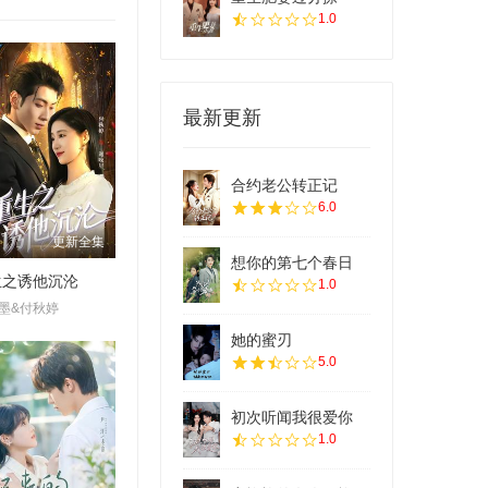
1.0
最新更新
合约老公转正记
6.0
更新全集
想你的第七个春日
生之诱他沉沦
1.0
墨&付秋婷
她的蜜刃
5.0
初次听闻我很爱你
1.0