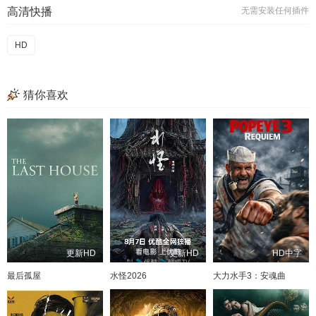
高清快播
无需安装任何插件
HD
猜你喜欢
更新HD
更新HD
HD中字
最后孤屋
水怪2026
大力水手3：安魂曲