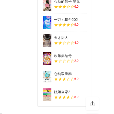
心动的信号 第九
6.0
一万元舞台202
9.0
天才厨人
4.0
欢乐集结号
2.0
心动双重奏
6.0
姐姐当家2
8.0