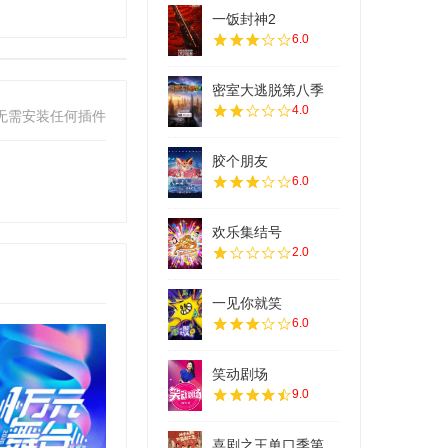
一饭封神2
6.0
密室大逃脱第八季
4.0
无需安装任何插件
胶个朋友
6.0
欢乐集结号
2.0
一见你就笑
6.0
笑动剧场
9.0
喜剧之王单口季第