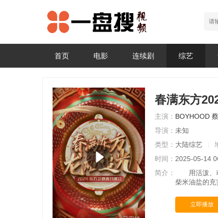
首页
电影
连续剧
综艺
春满东方20
主演：
BOYHOOD
导演：
未知
类型：
大陆综艺
时间：
2025-05-14 0
简介：
用活泼、动感
柴米油盐的充
立即播放