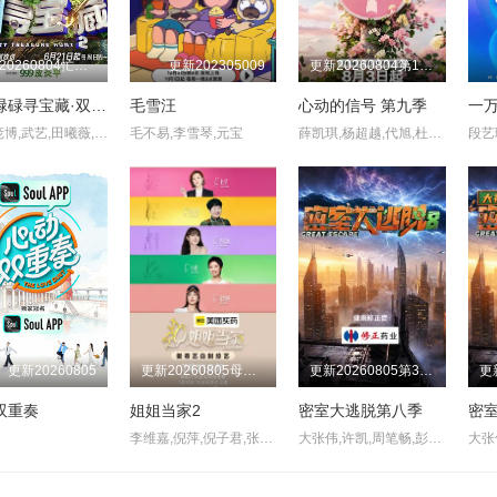
更新20260804忙里偷闲录第7期：王安宇
更新202305009
更新20260804第1期下
忙忙碌碌寻宝藏·双人成行季
毛雪汪
心动的信号 第九季
一万
杨迪,庞博,武艺,田曦薇,王安宇,黄子弘凡,李维嘉,黄明昊,胡一天,吴昕,孙阳,孙阳,Sunny,Sun
毛不易,李雪琴,元宝
薛凯琪,杨超越,代旭,杜海涛,张纯烨
更新20260805
更新20260805母带2第4期上
更新20260805第3期：公馆离情Ⅰ上
双重奏
姐姐当家2
密室大逃脱第八季
李维嘉,倪萍,倪子君,张泉灵,杜华,房主任,冉莹颖,小鹿,徐梦桃
大张伟,许凯,周笔畅,彭昱畅,张真源,陈哲远