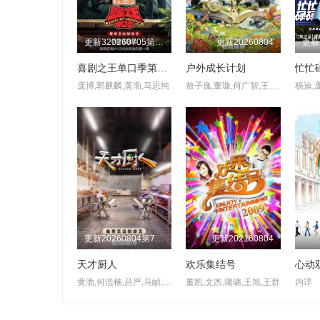
更新320260705第1期加更
更新20260804
喜剧之王单口季第三季
户外成长计划
庞博,郭麒麟,黄渤,马思纯
敖子逸,董璇,何广智,王智,徐志胜,尹正
更新20260804第7期天才厨房
更新202160804
天才厨人
欢乐集结号
心动
黄渤,何浩楠,吕严,马頔,王祖蓝,杨超越,岳云鹏,张柏芝
董凯,文杰,璐璐,王旭,王群
内详