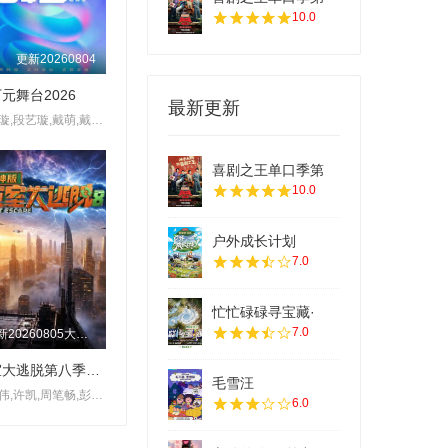
10.0
更新20260804
元舞台2026
最新更新
段艺璇,段艺璇,戴萌,戴萌,太一,许杨玉琢,杨冰怡
喜剧之王单口季第
10.0
户外成长计划
7.0
忙忙碌碌寻宝藏·
7.0
更新20260805大神版第3期：密神团飙戏圆谎二
密室大逃脱第八季大神版
毛雪汪
大张伟,许凯,周笔畅,彭昱畅,张真源,陈哲远
6.0