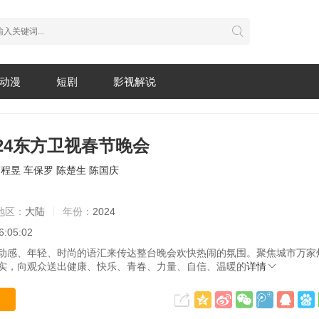
动漫
短剧
影视解说
24东方卫视春节晚会
蔡程昱
车保罗
陈楚生
陈国庆
地区：
大陆
年份：
2024
6:05:02
、年轻、时尚的语汇来传达整台晚会欢快热闹的氛围。聚焦城市万家
实，向观众送出健康、快乐、青春、力量、自信、温暖的
详情