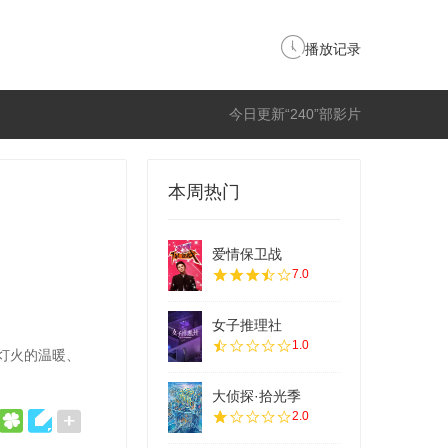
播放记录
今日更新“240”部影片
本周热门
爱情保卫战
7.0
女子推理社
1.0
灯火的温暖、
大侦探·拾光季
2.0