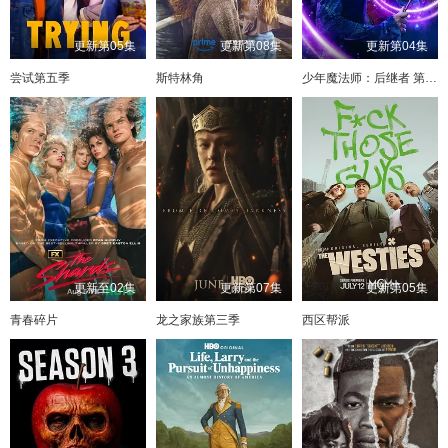
更新第05集
更新第08集
更新第04集
尝试第五季
斯特林角
少年魔法师：后继者 第三季
更新至02集
更新第07集
更新第05集
青春碎片
龙之家族第三季
西区帮派