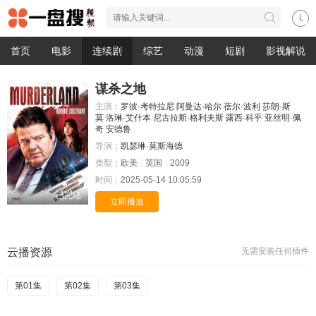
首页
电影
连续剧
综艺
动漫
短剧
影视解说
谋杀之地
主演：
罗彼·考特拉尼
阿曼达·哈尔
蓓尔·波利
莎朗·斯
莫
洛琳·艾什本
尼古拉斯·格利夫斯
露西·科乎
亚丝明·佩
奇
安德鲁
导演：
凯瑟琳·莫斯海德
类型：
欧美
英国
2009
时间：
2025-05-14 10:05:59
已完结
立即播放
云播资源
无需安装任何插件
第01集
第02集
第03集