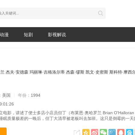
动漫
短剧
影视解说
罗兰
杰夫·安德森
玛丽琳·吉格洛尔蒂
杰森·缪斯
凯文·史密斯
斯科特·摩西
：
美国
年份：
1994
9:01:26
电影，讲述了便士多店小店员但丁（布莱恩·奥哈罗兰 Brian O'Hallora
睡眠质量极差的一晚后，但丁大清早被老板叫去加班。这只是倒霉的一天