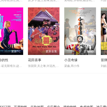
金城武,周冬雨,孙艺洲,奚梦瑶,杨祐宁,张国柱,高晓松,林志玲,赵英俊,权桐
原,罗子溢,江若琳,陆永,郑诗君,曾志伟,林嘉欣,卢巧音,周俊伟
吴翊歌,李萌萌,杨业明,刘流,陶红,赵熙玥,黄品沅,赵晋,田东霖,赵汉军,王彩平
更新TC
更新全集
更新HD
你的性
花田喜事
小丑奇缘
冒
约翰尼·诺克斯维尔,赵牡丹,奥利维亚·王尔德,罗克珊·梅斯基达,梅森·古丁,戴维德·迪格斯,库珀·霍夫曼,切斯·隋·万德斯,乔治·托德·麦克拉克伦,查莉XCX,Miki·Murad,Coda·Li·Marcus,Kent·Navarrette,Christy·Lewis
张国荣,关之琳,许冠杰,毛舜筠,许冠英,吴君如
梁鑫,周小伟