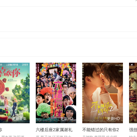
更新全集
更新HD
更新HD
你
六楼后座2家属谢礼
不能错过的只有你2
强扭