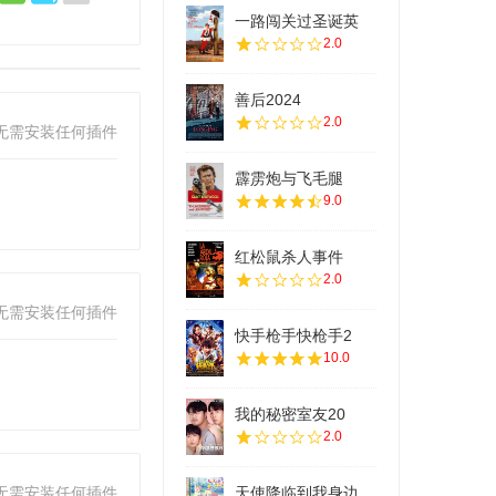
一路闯关过圣诞英
2.0
善后2024
2.0
无需安装任何插件
霹雳炮与飞毛腿
9.0
红松鼠杀人事件
2.0
无需安装任何插件
快手枪手快枪手2
10.0
我的秘密室友20
2.0
无需安装任何插件
天使降临到我身边