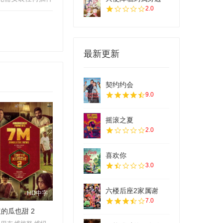
2.0
最新更新
契约约会
9.0
摇滚之夏
2.0
喜欢你
3.0
六楼后座2家属谢
HD中字
7.0
的瓜也甜 2