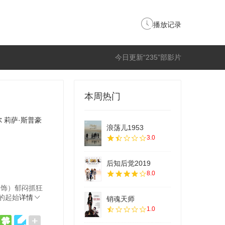
播放记录
今日更新“235”部影片
本周热门
尔
莉萨·斯普豪
浪荡儿1953
3.0
后知后觉2019
8.0
n 饰）郁闷抓狂
的起始
详情
销魂天师
1.0