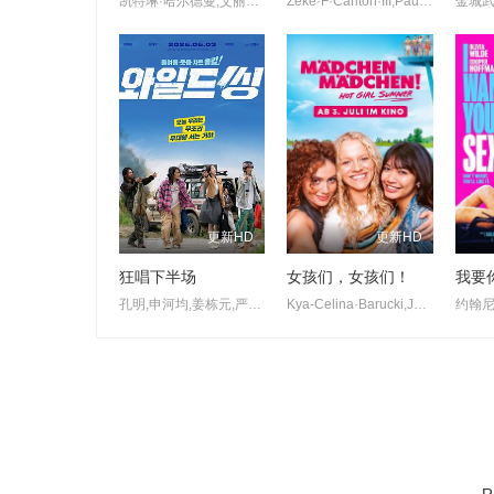
凯特琳·哈尔德曼,艾丽尔·塔图姆,Abidzar·Al·Ghifari
Zeke·F·Carlton·III,Paul·Stenerson,Ashlee·Buchanan
更新HD
更新HD
狂唱下半场
女孩们，女孩们！
我要
孔明,申河均,姜栋元,严泰九,朴智贤,吴正世
Kya-Celina·Barucki,Julia·Novohradsky,Nhung·Hong