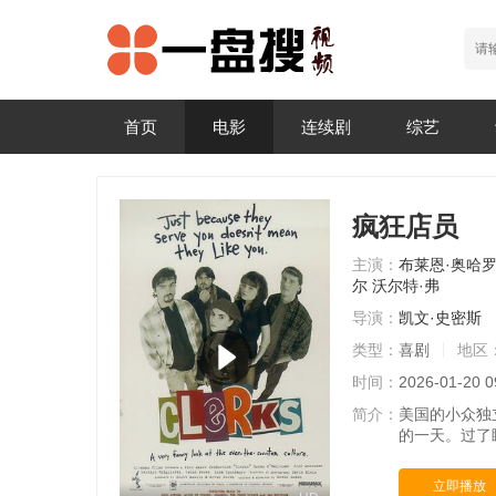
首页
电影
连续剧
综艺
疯狂店员
主演：
布莱恩·奥哈
尔
沃尔特·弗
导演：
凯文·史密斯
类型：
喜剧
地区
时间：
2026-01-20 0
简介：
美国的小众独立
的一天。过了
立即播放