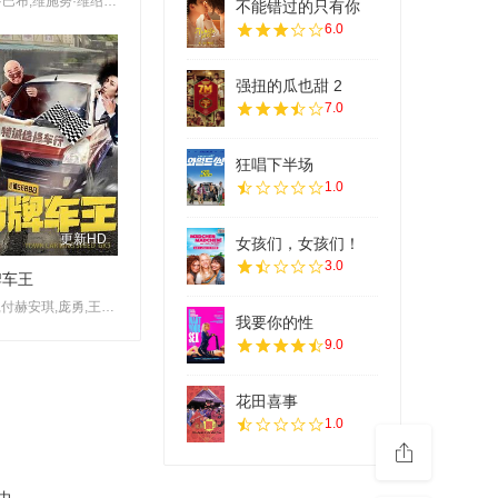
约吉·巴布,维施努·维绍尔,拉姆亚·克里希南,艾西瓦娅·莱克希米,Karunas,Sreeja·Ravi
不能错过的只有你
6.0
强扭的瓜也甜 2
7.0
狂唱下半场
1.0
更新HD
女孩们，女孩们！
3.0
牌车王
刘頔,付赫安琪,庞勇,王略涛,梁武
我要你的性
9.0
花田喜事
1.0