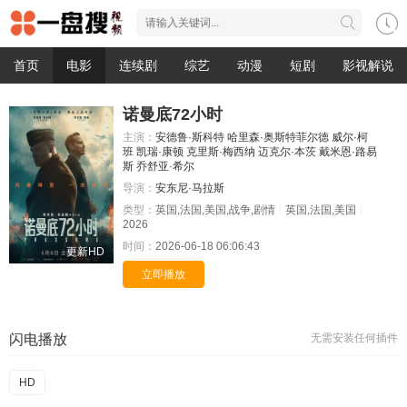
首页
电影
连续剧
综艺
动漫
短剧
影视解说
诺曼底72小时
主演：
安德鲁·斯科特
哈里森·奥斯特菲尔德
威尔·柯
班
凯瑞·康顿
克里斯·梅西纳
迈克尔·本茨
戴米恩·路易
斯
乔舒亚·希尔
导演：
安东尼·马拉斯
类型：
英国,法国,美国,战争,剧情
英国,法国,美国
2026
时间：
2026-06-18 06:06:43
更新HD
立即播放
闪电播放
无需安装任何插件
HD