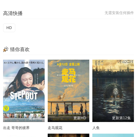
高清快播
无需安装任何插件
HD
猜你喜欢
更新HD
更新HD
更新第12集
出走 哥哥的彼界
走马观花
人鱼