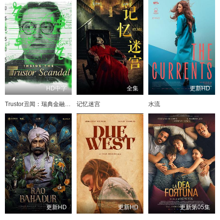
HD中字
全集
更新HD
Trustor丑闻：瑞典金融案内幕
记忆迷宫
水流
更新HD
更新HD
更新第05集