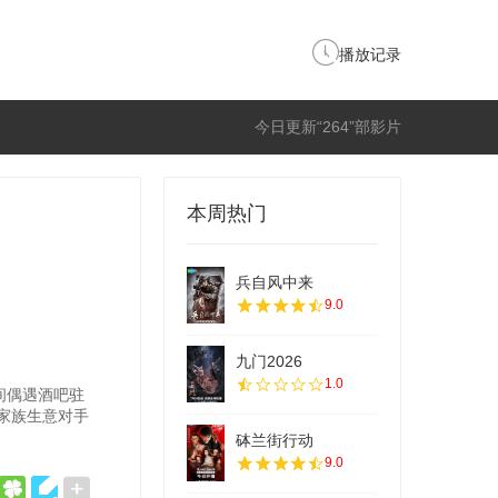
播放记录
今日更新“264”部影片
本周热门
兵自风中来
9.0
九门2026
1.0
间偶遇酒吧驻
家族生意对手
砵兰街行动
9.0