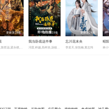
更新第19集
更新第19集
更新第24集
谣
我当卧底这件事
忘川花未央
昭
吴谨言,陈哲远,梁永棋,赵昭仪,张南,郭品超,盛一伦,吴岱融,黄祖鑫,宋麒
冯雷,梓越,高梓添,汤镇业,杨帆,孙腾博
李若天,张悦楠,黄志玮