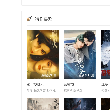
猜你喜欢
更新第33集
更新第11集
这一秒过火
蓝嘴唇
凛冬
苇青,毛孩,胡杏儿,张弓,吴莫愁,沙宝亮,王楚然,付辛博,斓曦,金俊秀,康可人,刘令姿,张凌赫,陈欣予,鹿骐,徐振轩,陈东阳,鹤秋,黄博远,王籽苏
魏林嶼,藍劭澐