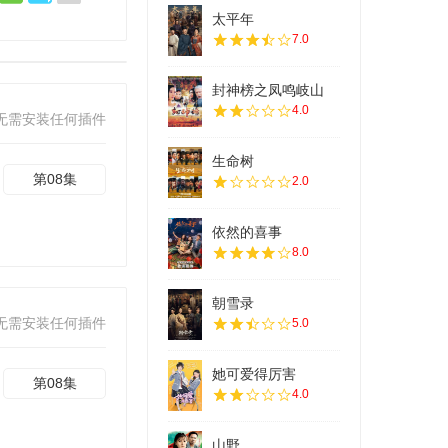
太平年
7.0
封神榜之凤鸣岐山
4.0
无需安装任何插件
生命树
第08集
2.0
依然的喜事
8.0
朝雪录
无需安装任何插件
5.0
她可爱得厉害
第08集
4.0
山野