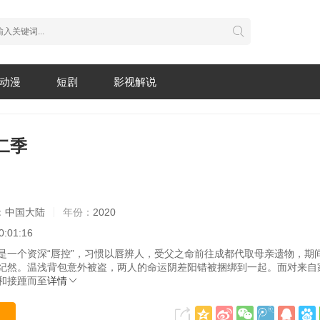
动漫
短剧
影视解说
二季
：
中国大陆
年份：
2020
0:01:16
是一个资深“唇控”，习惯以唇辨人，受父之命前往成都代取母亲遗物，期
纪然。温浅背包意外被盗，两人的命运阴差阳错被捆绑到一起。面对来自
和接踵而至
详情