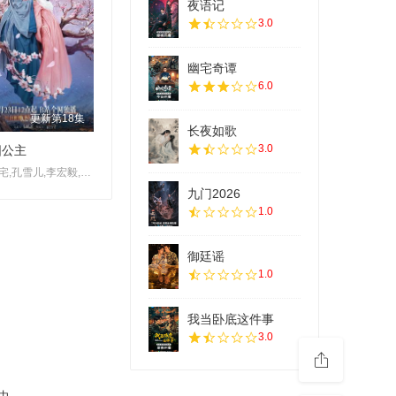
夜语记
3.0
幽宅奇谭
6.0
更新第18集
长夜如歌
3.0
阳公主
林小宅,孔雪儿,李宏毅,刘旭威
九门2026
1.0
御廷谣
1.0
我当卧底这件事
3.0