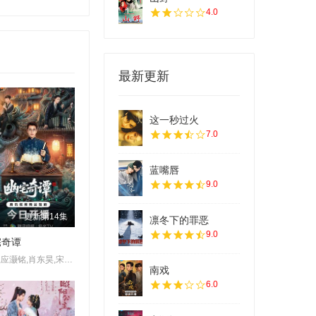
4.0
最新更新
这一秒过火
7.0
蓝嘴唇
9.0
更新第14集
凛冬下的罪恶
9.0
宅奇谭
朱娅,应灏铭,肖东昊,宋未央
南戏
6.0