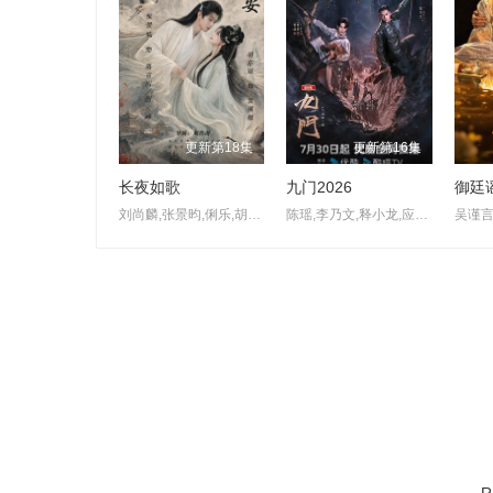
更新第18集
更新第16集
长夜如歌
九门2026
御廷
刘尚麟,张景昀,俐乐,胡亦瑶,汪子夕
陈瑶,李乃文,释小龙,应昊茗,王劲松,胡耘豪,季肖冰,陈伟霆,徐正溪,曾舜晞,王奕婷