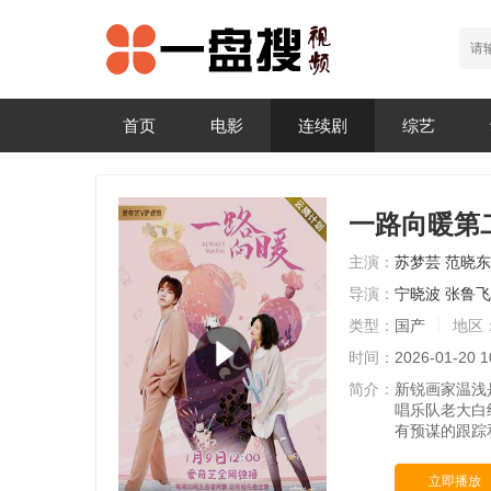
首页
电影
连续剧
综艺
一路向暖第
主演：
苏梦芸
范晓东
导演：
宁晓波
张鲁飞
类型：
国产
地区
时间：
2026-01-20 1
简介：
新锐画家温浅
唱乐队老大白
有预谋的跟踪
立即播放