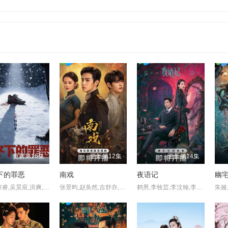
更新第16集
更新第12集
更新第14集
下的罪恶
南戏
夜语记
幽
何磊,张睿,吴昊宸,洪爽,王大奇,嘉泽,孙之鸿,肖涵,左腾云,刘伟峰,王心嫚,窦新豪,苏宥辰,李繁,刘亭希,刘朔豪,洪冰瑶,刘佳萌,李蒲赫,徐章
张景昀,赵奂然,吉舒亦,宗峰岩,陈凯洲,余逸蕾
鹤男,李牧芸,李汶翰,李泊文,郭天祺,徐新驰,孙思凡