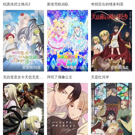
铠真传武士骑兵2
新攻壳机动队
奇招百出的维多利亚
更新第06集
更新第18集
更新第05集
无自觉圣女今天也无意识地释放力量
拜托了偶像公主
天是红河岸