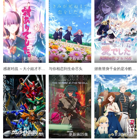
更新第05集
更新第05集
更新第05集
感谢对战 ～大小姐才不玩格斗游戏～
与你相恋到生命尽头
拯救替身千金的是冷酷无情冰之王子的爱
更新第05集
更新第05集
更新第05集