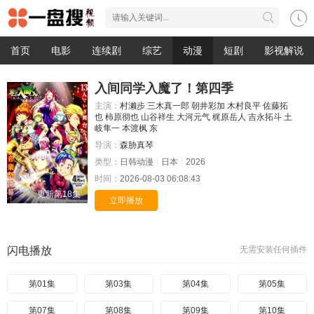
首页
电影
连续剧
综艺
动漫
短剧
影视解说
入间同学入魔了！第四季
主演：
村濑步
三木真一郎
朝井彩加
木村良平
佐藤拓
也
柿原彻也
山谷祥生
大河元气
梶原岳人
吉永拓斗
土
岐隼一
本渡枫
东
导演：
森胁真琴
类型：
日韩动漫
日本
2026
时间：
2026-08-03 06:08:43
更新第18集
立即播放
闪电播放
无需安装任何插件
第01集
第03集
第04集
第05集
第07集
第08集
第09集
第10集