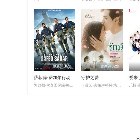
更新第06集
更新第02集
萨菲德·萨加尔行动
守护之爱
爱来了
阿迪勒·侯赛因,阿赫梅德·坎,悉塔尔特,吉米·舍尔吉勒,维奈·帕塔克,Ashok·Mehta,马努·里希·查达,马克·班宁顿,莫汉·卡普尔,R·巴克提·克莱因,丹尼斯·侯赛因,普拉加克塔·科利,Edward·Sonnenblick,Dia·Mirza,阿比·维尔马,米希尔·阿胡贾,Masoom·Mumtaz·Khan,Taaruk·Raina,阿姆丽塔·巴格琪,Arnav·Bhasin,Anupam·K.·Sinha,Raj·Vasudeva
卡黎莎·素帕琳格特,塔那帕特·卡维拉,朋拉维·凯普拉帕功,娜琳迪帕·莎功昂格派,拉提帕·隆沃那潘,查卡蒙·瑟颂维塔亚,Freya·Sirinchaya,哈莉特·阿芮娅·玛格拉