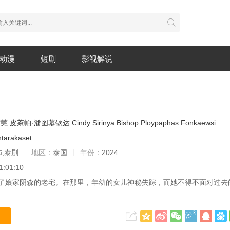
动漫
短剧
影视解说
萨莞
皮茶帕·潘图慕钦达
Cindy
Sirinya
Bishop
Ploypaphas
Fonkaewsi
ntarakaset
怖,泰剧
地区：
泰国
年份：
2024
1:01:10
了娘家阴森的老宅。在那里，年幼的女儿神秘失踪，而她不得不面对过去