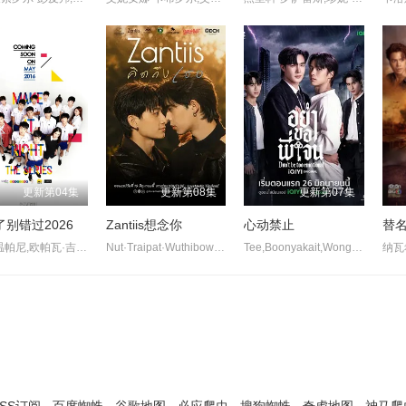
更新第04集
更新第08集
更新第07集
别错过2026
Zantiis想念你
心动禁止
替
乐帕·温帕尼,欧帕瓦·吉沙晚迪,洪天逸,林乐杰,平贲·帕尼同通隆,司提瓦·因恩巴同,皮安崇·达姆容桑托恩查
Nut·Traipat·Wuthibowornnant,Team·Tatchanon·Thongpao,Guide·Piyawat·Khongsamran
Tee,Boonyakait,Wongsajaem,塔那蓬·罗桑鲁昂,帕他勒彭·德浦沃拉侬,Korn,Palat,Chayutnitiroj