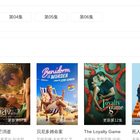
第04集
第05集
第06集
更新第07集
更新第02集
更新第12集
芒消逝
贝尼多姆命案
The Loyalty Game
死人
查缇夏索罗尔·彭皮邦,LHONGCHANG,ATIP,KORSINKA
艾妮安娜·卡布罗尔,艾伦·麦肯纳,约翰·汉纳,伊娃·范·德·古奇特,伊恩·克宁汉,吉姆·英格利氏,Samantha·Power,Tábata·Cerezo,阿里·哈迪曼,诺埃·塞贝尔,奥马尔·沙克尔,Carolina·Bécquer,Damian·Schedler·Cruz,Vaitiare·Ramos
杰里科·罗萨雷斯,珍妮·古铁雷斯,卡米娜·维拉罗尔