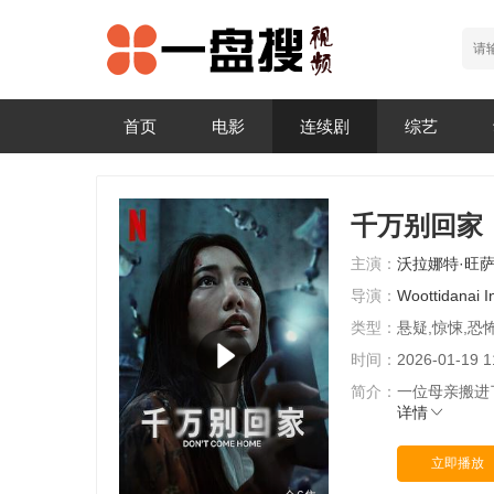
首页
电影
连续剧
综艺
千万别回家
主演：
沃拉娜特·旺
导演：
Woottidanai
I
类型：
悬疑,惊悚,恐
时间：
2026-01-19 1
简介：
一位母亲搬进
详情
立即播放