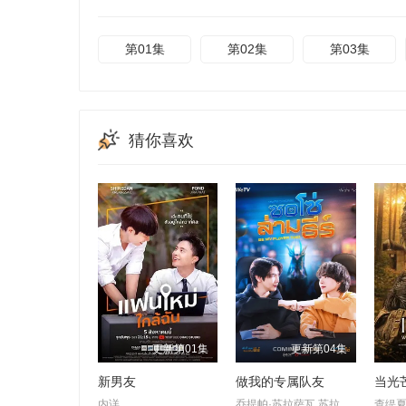
第01集
第02集
第03集
猜你喜欢
更新第01集
更新第04集
新男友
做我的专属队友
当光
内详
乔提帕·苏拉萨瓦,苏拉德·皮凌瓦,查卢彭·提坤朋提拉翁,拉差塔·皮澈肖特,瓦拉提普·基迪派山,纳缇萨勘·差洛特,贲·奔伽铭·格伦威尔,Jay·Sorathon·Chaloemlapsombut