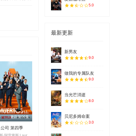
5.0
最新更新
新男友
9.0
做我的专属队友
9.0
当光芒消逝
8.0
贝尼多姆命案
更新第06集
3.0
公司 第四季
卡洛斯·阿雷塞斯,Laura·Caballero