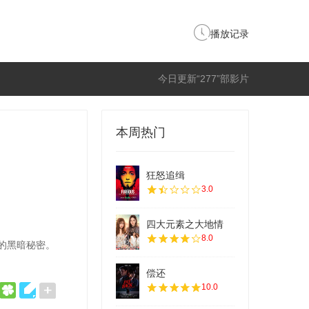
播放记录
今日更新“277”部影片
本周热门
狂怒追缉
3.0
四大元素之大地情
8.0
的黑暗秘密。
偿还
10.0