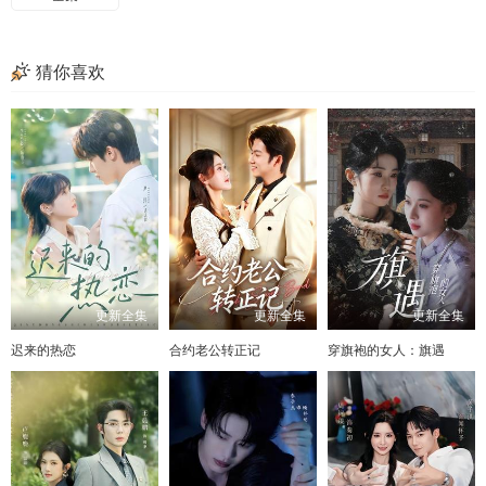
第57集
第58集
第59集
第60集
猜你喜欢
第61集
第62集
第63集
第64集
第65集
第66集
第67集
第68集
第69集
第70集
第71集
第72集
第73集
第74集
第75集
第76集
第77集
第78集
第79集
第80集
更新全集
更新全集
更新全集
迟来的热恋
合约老公转正记
穿旗袍的女人：旗遇