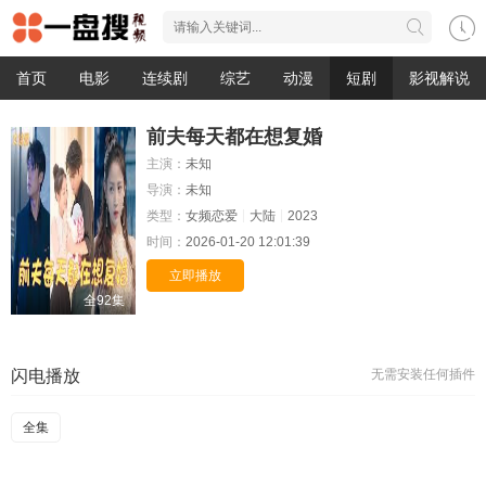
首页
电影
连续剧
综艺
动漫
短剧
影视解说
前夫每天都在想复婚
主演：
未知
导演：
未知
类型：
女频恋爱
大陆
2023
时间：
2026-01-20 12:01:39
立即播放
全92集
闪电播放
无需安装任何插件
全集