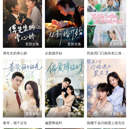
更新全集
更新全集
更新全集
傅先生的掌心娇
从新婚开始
民政局门口捡的老公身份藏不住了
更新全集
更新全集
更新全集
秦爷，领个证先
偏爱降临时
隐藏千金闪婚遇上裴先生