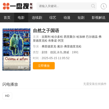
首页
电影
连续剧
综艺
动漫
短剧
影视解说
自然之子国语
主演：
吉斯利·哈尔多松
西里聚尔·哈加林
巴尔德温·弗
里德里克松
布鲁诺·冈茨
导演：
弗里德里克·索尔·弗里德里克松
类型：
剧情
德国,冰岛,挪威
1991
时间：
2025-05-15 11:05:52
立即播放
更新HD
闪电播放
无需安装任何插件
HD