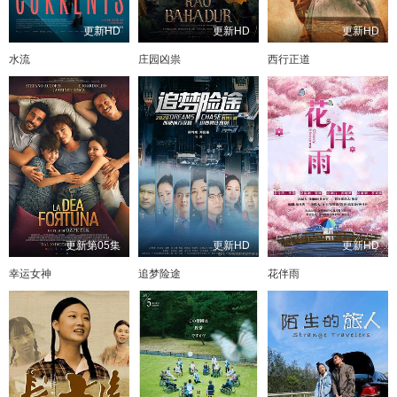
更新HD
更新HD
更新HD
水流
庄园凶祟
西行正道
更新第05集
更新HD
更新HD
幸运女神
追梦险途
花伴雨