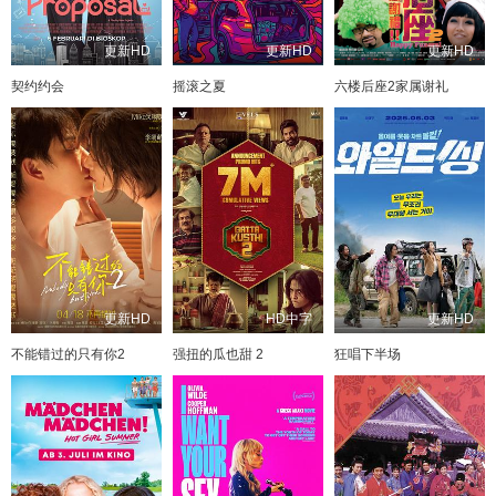
更新HD
更新HD
更新HD
契约约会
摇滚之夏
六楼后座2家属谢礼
更新HD
HD中字
更新HD
不能错过的只有你2
强扭的瓜也甜 2
狂唱下半场