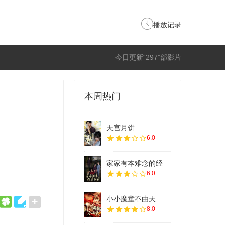
播放记录
今日更新“297”部影片
本周热门
天宫月饼
6.0
家家有本难念的经
6.0
小小魔童不由天
8.0