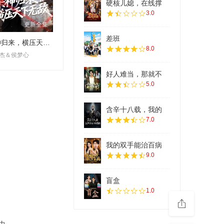
硬核儿媳，在线撑
3.0
更新全集
差班
杀神归来，横压天下无敌
8.0
杰＆侯梦心
好人难当，那就不
5.0
含辛十八载，我的
7.0
我的双手能治百病
9.0
盲盒
1.0