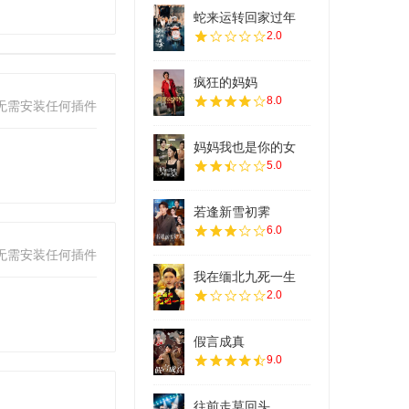
蛇来运转回家过年
2.0
疯狂的妈妈
8.0
无需安装任何插件
妈妈我也是你的女
5.0
若逢新雪初霁
6.0
无需安装任何插件
我在缅北九死一生
2.0
假言成真
9.0
往前走莫回头