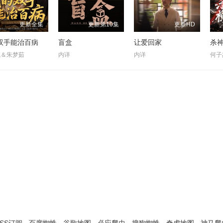
更新全集
更新第10集
更新HD
双手能治百病
盲盒
让爱回家
飞＆朱梦茹
内详
内详
何子