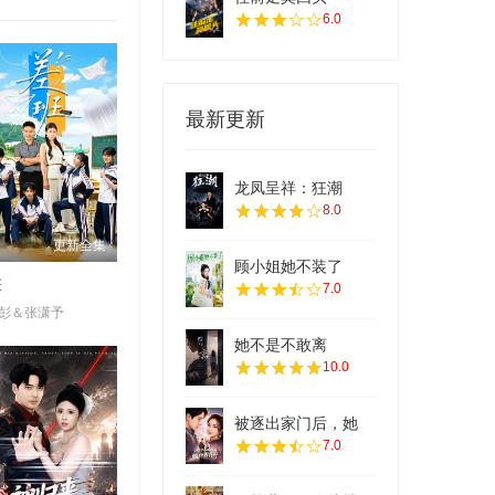
6.0
最新更新
龙凤呈祥：狂潮
8.0
更新全集
顾小姐她不装了
班
7.0
彭＆张潇予
她不是不敢离
10.0
被逐出家门后，她
7.0