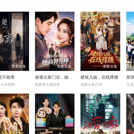
更新全集
更新全集
更新全集
是不敢离
被逐出家门后，她商界封神
硬核儿媳，在线撑腰
差
蒙＆许明铮
陈梦希＆傅邦奇
游雅＆曾乙同
王关