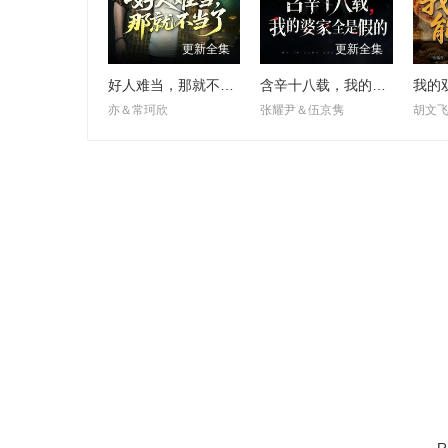
更新全集
更新全集
好人难当，那就不当了
含辛十八载，我的婆家全是假的
我的
亦＆常珂欣
张耀尹＆伍京隽
胡文