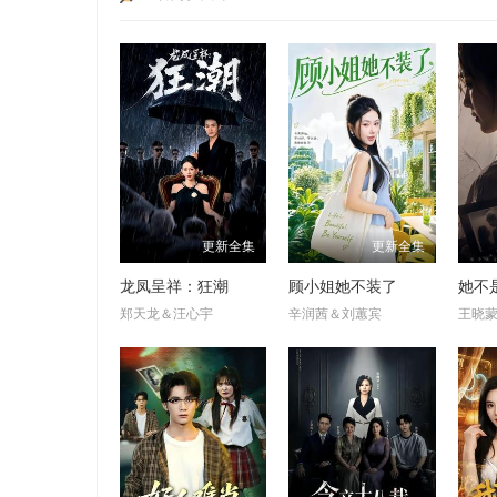
更新全集
更新全集
龙凤呈祥：狂潮
顾小姐她不装了
她不
郑天龙＆汪心宇
辛润茜＆刘蕙宾
王晓