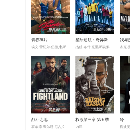
更新第02集
更新第03集
青春碎片
星际迷航：奇异新世界 第四季
埃文·蕾切尔·伍德,韦斯·本特利,凯雅·基伯,克里斯·康纳,伊格比·里格尼,丹尼尔·戴尔,荷默·基尔,格拉汉姆·坎贝尔,海斯·华纳,Jordan·Roth,Sierra·Stoliar,Bella·Valdes,Constantine·Malahias,Cortés·Alexander,Aidan·Skye·Jameson
杰丝·布什,克里斯蒂娜·钟,西莉亚·罗丝·古丁,阿德里安·霍姆斯,克里斯汀·霍恩,丹·让诺特,卡罗尔·凯恩,亚历克丝·卡普,安松·蒙特,Chris,Myers,梅利莎·纳维亚,比安卡·努加拉,基利安·奥沙利文,巴布斯·奥卢桑莫昆,帕顿·奥斯瓦尔特
更新第02集
更新第08集
战斗之地
权欲第三章 第五季
冷
霍华德·查尔斯,尼古拉斯·平诺克,黛博拉·艾里德
内详