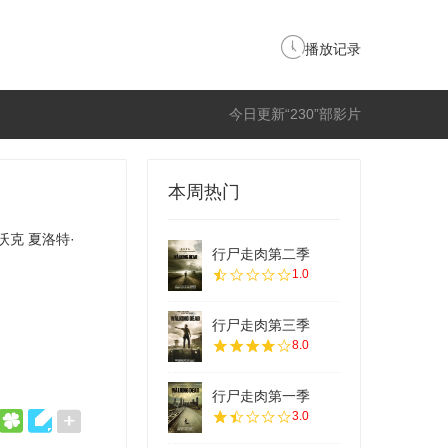
播放记录
今日更新“230”部影片
本周热门
·沃克
夏洛特·
行尸走肉第二季
1.0
行尸走肉第三季
8.0
行尸走肉第一季
3.0