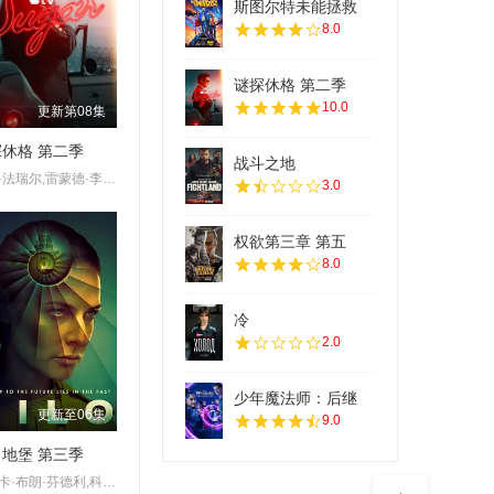
斯图尔特未能拯救
8.0
谜探休格 第二季
10.0
更新第08集
休格 第二季
战斗之地
科林·法瑞尔,雷蒙德·李,谢伊·惠格姆,杰克·托帕利安,劳拉·唐奈里,托尼·达尔顿,萨莎·卡莱,河镇,布赖恩·吉利斯,艾琳·吴
3.0
权欲第三章 第五
8.0
冷
2.0
少年魔法师：后继
更新至06集
9.0
地堡 第三季
杰西卡·布朗·芬德利,科曼,丽贝卡·弗格森,阿什利·祖克曼,杰西卡·亨维克,马特·克拉文,哈丽特·瓦尔特,莫文·克里斯蒂,科林·汉克斯,肖恩·麦克雷,里克·戈麦斯,里德·伯尼,劳拉·伊内斯,才那扎·乌奇,亚历山大·莱利,克莱尔·珀金斯,阿维·纳什,雷米·米尔纳,史蒂夫·扎恩,比利·波斯尔思韦特