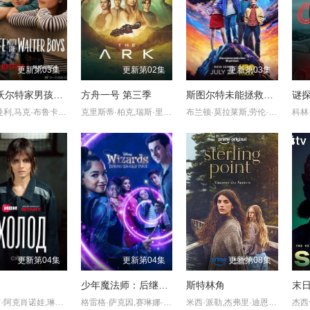
更新第03集
更新第02集
更新第03集
我与沃尔特家男孩的生活 第三季
方舟一号 第三季
斯图尔特未能拯救宇宙
谜探
杰克·曼利,马克·布鲁卡斯,保罗·麦克吉莱恩,艾琳·卡普拉克,柯瑞·福格尔玛尼斯,艾萨克·阿雷兰尼斯,妮基·罗德里格斯,诺亚·拉朗德,阿什比·金特里,约翰尼·林克,迈尔斯·佩雷斯,米娅·洛韦,Sally·Cacic,Lennix·James,Naveen·Paddock
克里斯蒂·柏克,瑞斯·里奇,理查德·弗利施曼,瑞安·亚当斯,帕夫莱·耶里尼奇,沙利妮·佩里斯,蒂安娜·乌普切娃,戴安娜·贝穆德斯,贾德兰·马尔科维奇,克里斯蒂娜·沃尔夫,塔玛拉·拉多瓦诺维奇
布兰顿·莫拉莱斯,劳伦·拉普库斯,布莱恩·波塞恩,约翰·罗斯·鲍伊,丁瑞奇,乔什·布雷纳,凯文·苏斯曼,路易斯·穆斯蒂略,瑞恩·卡特赖特,阿蒂克斯·巴塔坎,雅沙·斯莱瑟斯,维奥莱特·林茨,Brooklyn·Rose,Gastón·Brouet,Anthony·Giangrande
更新第04集
更新第04集
更新第08集
少年魔法师：后继者 第三季
斯特林角
末日
柳波芙·阿克肖诺娃,琳达·拉宾什,彼得·费奥多罗夫,拉丽萨·古泽耶娃,奥列格·瓦西里科夫,阿纳斯塔西娅·米希纳,Denis,Prytkov,Kseniya,Katalymova,Evgeniy,Kharitonov,弗谢沃罗德·沃洛丁,Mikhail,Konovalov,Aleksandr,Averin,亚历山大·克罗特科夫,Maksim,Boyko,亚历山德拉·巴巴斯基纳,Aleksandr,Shakhov,Maksim,Dromashko,Yuliya,Salmina,阿纳斯塔西娅·伏拉索娃,Taya
格雷格·萨克因,赛琳娜·戈麦斯
米西·派勒,杰弗里·迪恩·摩根,凯蒂·道格拉斯,艾拉·鲁宾,艾米丽·霍菲尔,博·布拉加森,卢克·艾沃雷多,西德哈特·沙玛,丹尼尔·奎恩-托伊,基恩·鲁法洛,Mabel·Strachan,雅各布·怀特达克-拉瓦,Nikko·Angelo·Hinayo,Christopher·Omari,凯特·惠勒