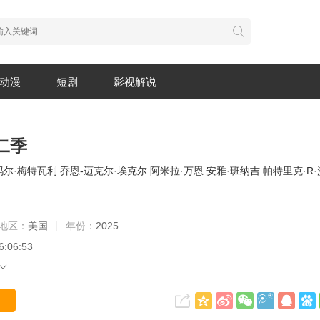
动漫
短剧
影视解说
二季
玛尔·梅特瓦利
乔恩-迈克尔·埃克尔
阿米拉·万恩
安雅·班纳吉
帕特里克·R
地区：
美国
年份：
2025
6:06:53