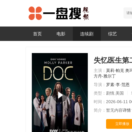
首页
电影
连续剧
综艺
失忆医生第
主演：
莫莉·帕克
奥
方丹-雅尔丁
导演：
罗素·李·范恩
类型：
剧情,美国
时间：
2026-06-11 0
简介：
暂无内容
详情
立即播放