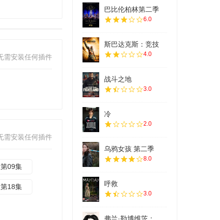
巴比伦柏林第二季
6.0
斯巴达克斯：竞技
4.0
无需安装任何插件
战斗之地
3.0
冷
2.0
无需安装任何插件
乌鸦女孩 第二季
8.0
第09集
呼救
第18集
3.0
弗兰·勒博维茨：