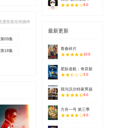
8.0
无需安装任何插件
最新更新
第09集
青春碎片
第18集
10.0
星际迷航：奇异新
5.0
我与沃尔特家男孩
9.0
方舟一号 第三季
8.0