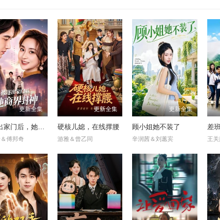
更新全集
更新全集
更新全集
被逐出家门后，她商界封神
硬核儿媳，在线撑腰
顾小姐她不装了
差
希＆傅邦奇
游雅＆曾乙同
辛润茜＆刘蕙宾
王关