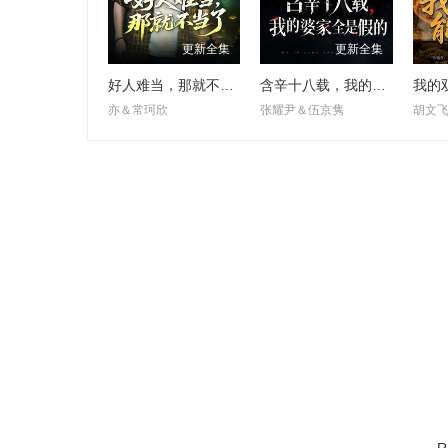
更新全集
更新全集
好人难当，那就不当了
含辛十八载，我的婆家全是假的
我的
亦＆常珂欣
张耀尹＆伍京隽
胡文