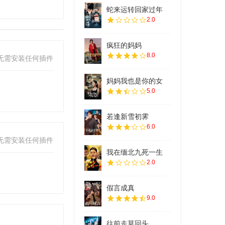
蛇来运转回家过年
2.0
疯狂的妈妈
8.0
无需安装任何插件
妈妈我也是你的女
5.0
若逢新雪初霁
6.0
无需安装任何插件
我在缅北九死一生
2.0
假言成真
9.0
往前走莫回头