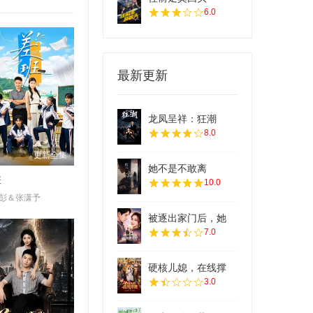
6.0
最新更新
龙凤呈祥：狂潮
8.0
更新全集
她不是不敢离
班
10.0
彭＆张潇予
被逐出家门后，她
7.0
硬核儿媳，在线撑
3.0