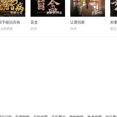
更新全集
更新第10集
更新HD
双手能治百病
盲盒
让爱回家
飞＆朱梦茹
内详
内详
霍文