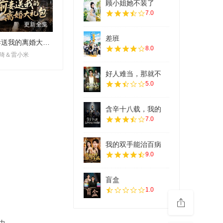
顾小姐她不装了
7.0
更新全集
差班
前妻送我的离婚大礼包
8.0
琦＆雷小米
好人难当，那就不
5.0
含辛十八载，我的
7.0
我的双手能治百病
9.0
盲盒
1.0