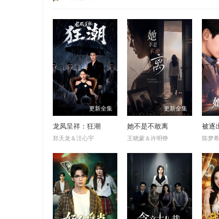
更新全集
更新全集
龙凤呈祥：狂潮
她不是不敢离
郑天龙＆汪心宇
王晓蒙＆许明铮
陈梦