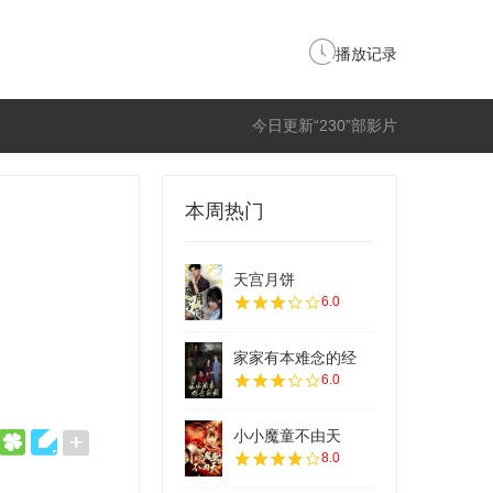
播放记录
今日更新“230”部影片
本周热门
天宫月饼
6.0
家家有本难念的经
6.0
小小魔童不由天
8.0