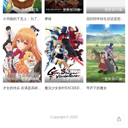
第149集
第109集
第150集
第110集
第151集
第111集
第152集
第112集
更新第17集
更新第19集
更新第05集
第153集
第113集
第154集
第114集
第155集
第115集
第156集
第116集
小书痴的下克上：为了成为图书管理员不择手段！第四季
摩绪
花织同学转生后还是想干架
第157集
第117集
第158集
第118集
第159集
第119集
第160集
第120集
第161集
第121集
第162集
第122集
第163集
第123集
第164集
第124集
第165集
第125集
第166集
第126集
第167集
第127集
第168集
第128集
第169集
第129集
第170集
第130集
第171集
第131集
第172集
第132集
第173集
第133集
第174集
第134集
第175集
第135集
第176集
第136集
更新第06集
更新第06集
更新第07集
第177集
第137集
第178集
第138集
第179集
第139集
第180集
第140集
才女的侍从 在满是高岭之花的贵族学校暗中照顾
魔法少女奈叶EXCEEDS Gun Blaze Vengeance
穹庐下的魔女
第181集
第141集
第182集
第142集
第183集
第143集
第184集
第144集
第185集
第145集
第186集
第146集
第187集
第147集
第188集
第148集
第189集
第149集
第190集
第150集
第191集
第151集
第192集
第152集
Copyright © 2025
第193集
第153集
第194集
第154集
第195集
第155集
第196集
第156集