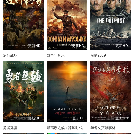
更新HD
更新HD
更新HD
逆行战场
战争与音乐
前哨2019
更新HD
更新TC
更新HD
勇者无疆
戴高乐之战：淬炼时代
华侨女英雄李林