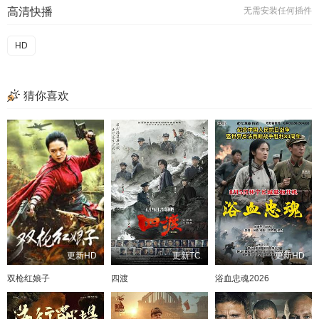
高清快播
无需安装任何插件
HD
猜你喜欢
更新HD
更新TC
更新HD
双枪红娘子
四渡
浴血忠魂2026