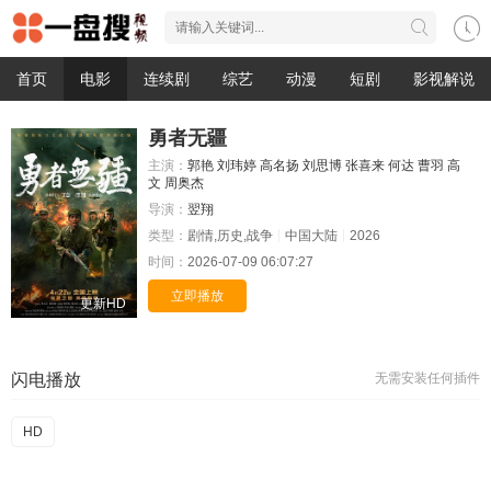
首页
电影
连续剧
综艺
动漫
短剧
影视解说
勇者无疆
主演：
郭艳
刘玮婷
高名扬
刘思博
张喜来
何达
曹羽
高
文
周奥杰
导演：
翌翔
类型：
剧情,历史,战争
中国大陆
2026
时间：
2026-07-09 06:07:27
立即播放
更新HD
闪电播放
无需安装任何插件
HD