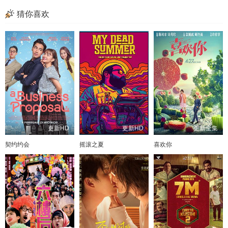
猜你喜欢
更新HD
更新HD
更新全集
契约约会
摇滚之夏
喜欢你