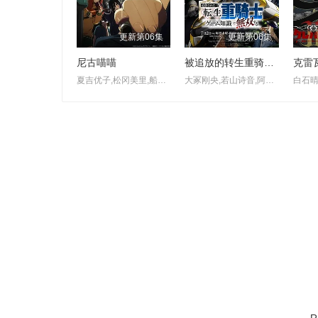
更新第06集
更新第06集
尼古喵喵
被追放的转生重骑士用游戏知识开无双
夏吉优子,松冈美里,船户百合绘,清水彩香,井泽诗织,明智璃子,稻田彻
大冢刚央,若山诗音,阿部菜摘子