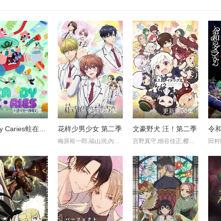
更新第16集
更新第07集
更新第06集
Candy Caries蛀在糖糖里
花样少男少女 第二季
文豪野犬 汪！第二季
令
梅原裕一郎,福山润,内山昂辉,八代拓,日野聪,驹田航,川岛零士,夏吉优子,西山宏太朗,山根绮,户谷菊之介,古屋亚南
宫野真守,细谷佳正,樱井孝宏,诸星堇,石田彰,子安武人,森川智之,福山润,梶裕贵,花泽香菜,大塚明夫,小野贤章,植田佳奈,小市真琴,谷山纪章,草尾毅,阿座上洋平,千叶翔也,林勇,上村祐翔