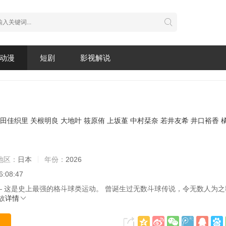
动漫
短剧
影视解说
田佳织里
关根明良
大地叶
筱原侑
上坂堇
中村栞奈
若井友希
井口裕香
地区：
日本
年份：
2026
6:08:47
这是史上最强的格斗球类运动。 曾诞生过无数斗球传说，令无数人为之狂
故
详情