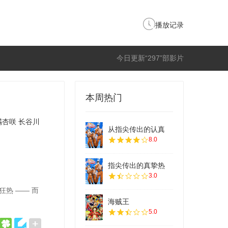
播放记录
今日更新“297”部影片
本周热门
橘杏咲
长谷川
从指尖传出的认真
8.0
指尖传出的真挚热
3.0
热 —— 而
海贼王
5.0