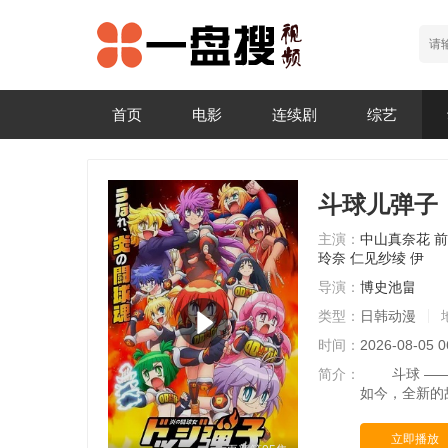
首页
电影
连续剧
综艺
斗球儿弹子
主演：
中山真奈花
前
玲奈
仁见纱绫
伊
导演：
博史池畠
类型：
日韩动漫
时间：
2026-08-05 0
简介：
斗球 —— 
如今，全新的
立即播放