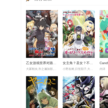
更新第05集
更新第07集
乙女游戏世界对路人角色很不友好 第二季
女主角？圣女？不，我是杂役女仆（自豪）
大冢刚央,市之濑加那,菲鲁兹·蓝,石田彰,佐仓绫音,铃村健一,鸟海浩辅,立花慎之介,游佐浩二,桧山修之,竹内顺子,大原沙耶香,雨宫天,小仓唯,宇垣秀成,黑田崇矢
小野友树,日笠阳子,大久保瑠美,堀江瞬,天崎滉平,仲村宗悟,宫本侑芽
内详