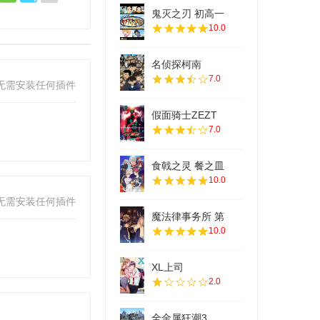
鬼灭之刃 初高一
10.0
名侦探柯南
7.0
无需安装任何插件
假面骑士ZEZT
7.0
食戟之灵 餐之皿
10.0
无需安装任何插件
魔法律事务所 第
10.0
XL上司
2.0
全金属狂潮3