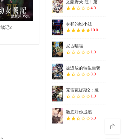
文豪野犬 汪！第
4.0
更新第05集
令和的斑小姐
战记2
10.0
尼古喵喵
1.0
被追放的转生重骑
3.0
克雷瓦提斯2：魔
1.0
澈底对你成瘾
5.0