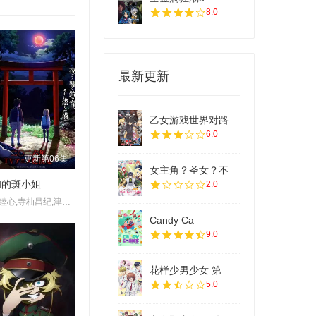
8.0
最新更新
乙女游戏世界对路
6.0
更新第06集
女主角？圣女？不
和的斑小姐
2.0
田村睦心,寺杣昌纪,津田美波,寺泽百花
Candy Ca
9.0
花样少男少女 第
5.0