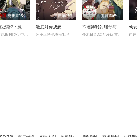
更新第05集
更新第05集
更新第05集
克雷瓦提斯2：魔兽之王与虚伪的勇者传承
澈底对你成瘾
不虐待我的继母与继姐
幼女
白石晴香,田村睦心,中村悠一,黑田崇矢,潘惠美,杉田智和,会泽纱弥,黑泽朋世,关智一,梅田修一朗,菊池由莉奈,橘龙丸,铃木崚汰,峰田大梦,久野美咲,西山宏太朗,关根明良,佐野史郎
阿座上洋平,齐藤壮马
铃木日菜,鲸,芹泽优,贯井柚佳,麦穗杏菜,根本京里,内山夕实,市道真央
内详