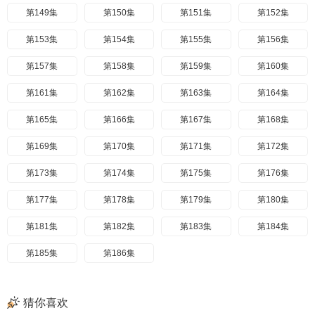
第149集
第150集
第151集
第152集
第153集
第154集
第155集
第156集
第157集
第158集
第159集
第160集
第161集
第162集
第163集
第164集
第165集
第166集
第167集
第168集
第169集
第170集
第171集
第172集
第173集
第174集
第175集
第176集
第177集
第178集
第179集
第180集
第181集
第182集
第183集
第184集
第185集
第186集
猜你喜欢