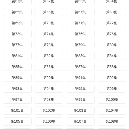
第61集
第62集
第63集
第64集
第65集
第66集
第67集
第68集
第69集
第70集
第71集
第72集
第73集
第74集
第75集
第76集
第77集
第78集
第79集
第80集
第81集
第82集
第83集
第84集
第85集
第86集
第87集
第88集
第89集
第90集
第91集
第92集
第93集
第94集
第95集
第96集
第97集
第98集
第99集
第100集
第101集
第102集
第103集
第104集
第105集
第106集
第107集
第108集