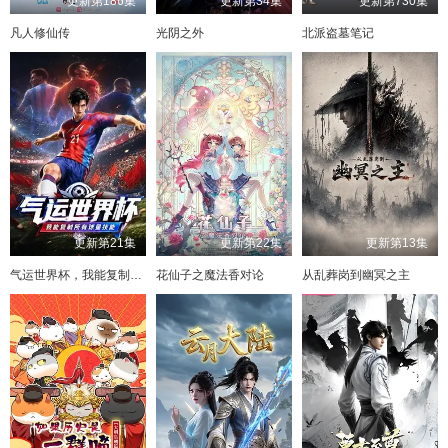
更新第186集
更新第34集
更新第730集
凡人修仙传
光阴之外
北派盗墓笔记
更新第21集
更新第22集
更新第13集
气运世界杯，我能复制所有球星技能
花仙子之魔法香对论
从乱葬岗到幽冥之主