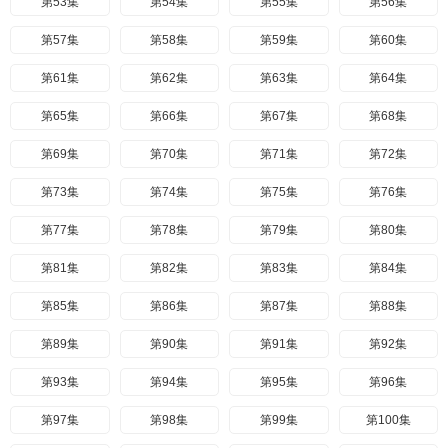
第53集
第54集
第55集
第56集
第57集
第58集
第59集
第60集
第61集
第62集
第63集
第64集
第65集
第66集
第67集
第68集
第69集
第70集
第71集
第72集
第73集
第74集
第75集
第76集
第77集
第78集
第79集
第80集
第81集
第82集
第83集
第84集
第85集
第86集
第87集
第88集
第89集
第90集
第91集
第92集
第93集
第94集
第95集
第96集
第97集
第98集
第99集
第100集