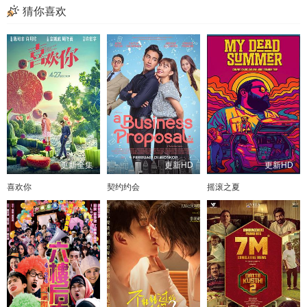
猜你喜欢
更新全集
更新HD
更新HD
喜欢你
契约约会
摇滚之夏