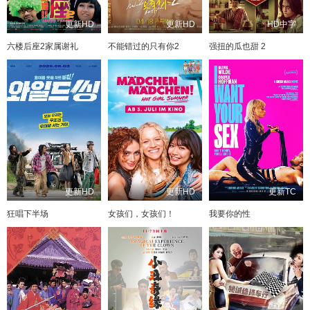
更新HD
更新HD
HD中字
六楼后座2家属谢礼
不能错过的只有你2
强扭的瓜也甜 2
更新HD
更新HD
更新TC
狂唱下半场
女孩们，女孩们！
我要你的性