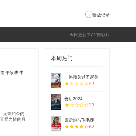
播放记录
今日更新“277”部影片
本周热门
道
平泉成
中
一路闯关过圣诞英
2.0
善后2024
2.0
。无奈如今的
母喜爱之情的月
霹雳炮与飞毛腿
9.0