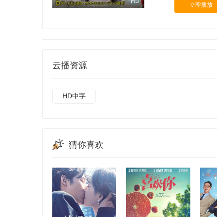
HD
立即播放
云播资源
HD中字
猜你喜欢