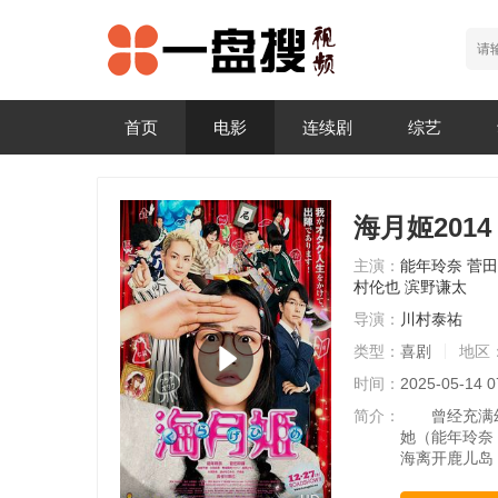
首页
电影
连续剧
综艺
海月姬2014
主演：
能年玲奈
菅田
村伦也
滨野谦太
导演：
川村泰祐
类型：
喜剧
地区
时间：
2025-05-14 0
简介：
曾经充满幻想
她（能年玲奈
海离开鹿儿岛