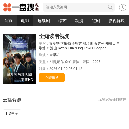
首页
电影
连续剧
综艺
动漫
短剧
影视解说
全知读者视角
主演：
安孝燮
李敏镐
金智秀
林珍娜
蔡秀彬
郑成日
申
承浩
朴浩山
Kwon
Eun-sung
Lewis
Hooper
导演：
金秉祐
类型：
剧情,动作,奇幻,冒险
韩国
2025
时间：
2026-01-20 05:01:12
立即播放
更新HD
云播资源
无需安装任何插件
HD中字