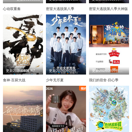
心动双重奏
密室大逃脱第八季
密室大逃脱第八季大神版
更新20260805第7期上
更新20260805同学录
更新20260805宿舍不熄灯第11期
食神·百厨大战
少年无尽夏
我们的宿舍·归心季