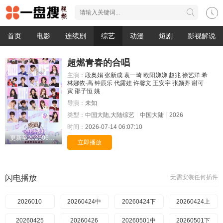
首页
电影
连续剧
综艺
动漫
短剧
影视解说
超燃青春的合唱
主演：
段奥娟
张新成
袁一琦
欧阳娣娣
赵兆
徐艺洋
希
林娜依·高
钟辰乐
代露娃
许馨文
王安宇
张颜齐
谢可
寅
邵子恒
姚
导演：
未知
类型：
中国大陆,大陆综艺
中国大陆
2026
时间：
2026-07-14 06:07:10
更新至20260627期
立即播放
闪电播放
无需安装任何插件
2026010
20260424中
20260424下
20260424上
20260425
20260426
20260501中
20260501下