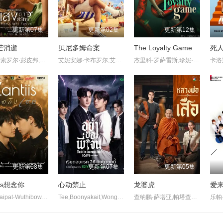
更新第07集
更新第02集
更新第12集
芒消逝
贝尼多姆命案
The Loyalty Game
死人
查缇夏索罗尔·彭皮邦,LHONGCHANG,ATIP,KORSINKA
艾妮安娜·卡布罗尔,艾伦·麦肯纳,约翰·汉纳,伊娃·范·德·古奇特,伊恩·克宁汉,吉姆·英格利氏,Samantha·Power,Tábata·Cerezo,阿里·哈迪曼,诺埃·塞贝尔,奥马尔·沙克尔,Carolina·Bécquer,Damian·Schedler·Cruz,Vaitiare·Ramos
杰里科·罗萨雷斯,珍妮·古铁雷斯,卡米娜·维拉罗尔
更新第08集
更新第07集
更新第05集
iis想念你
心动禁止
龙婆虎
爱来
Nut·Traipat·Wuthibowornnant,Team·Tatchanon·Thongpao,Guide·Piyawat·Khongsamran
Tee,Boonyakait,Wongsajaem,塔那蓬·罗桑鲁昂,帕他勒彭·德浦沃拉侬,Korn,Palat,Chayutnitiroj
查纳鹏·萨塔亚,帕塔查雅·平莎莫,维察亚蓬·亚姆萨德,Tide·Ekkapun·Bunluerit,Thanutsaluk·Hudson,Ndol·Knin