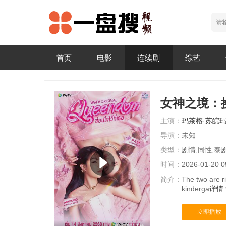
首页
电影
连续剧
综艺
女神之境：
主演：
玛茶榕·苏皖
导演：
未知
类型：
剧情,同性,泰
时间：
2026-01-20 0
简介：
The two are r
kinderga
详情
立即播放