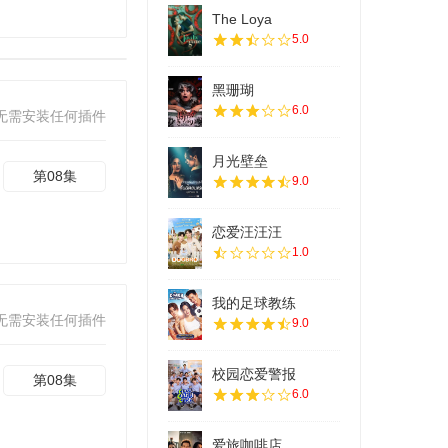
The Loya
5.0
黑珊瑚
6.0
无需安装任何插件
月光壁垒
第08集
9.0
恋爱汪汪汪
1.0
我的足球教练
无需安装任何插件
9.0
校园恋爱警报
第08集
6.0
爱旅咖啡店