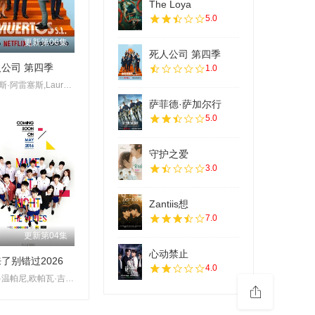
The Loya
5.0
更新第06集
死人公司 第四季
公司 第四季
1.0
卡洛斯·阿雷塞斯,Laura·Caballero
萨菲德·萨加尔行
5.0
守护之爱
3.0
Zantiis想
7.0
更新第04集
心动禁止
了别错过2026
4.0
乐帕·温帕尼,欧帕瓦·吉沙晚迪,洪天逸,林乐杰,平贲·帕尼同通隆,司提瓦·因恩巴同,皮安崇·达姆容桑托恩查