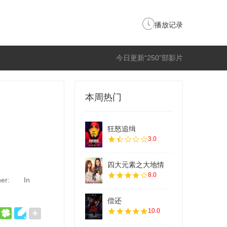
播放记录
今日更新“250”部影片
本周热门
狂怒追缉
3.0
四大元素之大地情
8.0
other: In
偿还
10.0