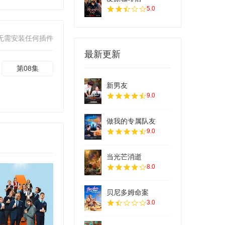
5.0
无需安装任何插件
最新更新
第08集
新男友
9.0
做我的专属队友
9.0
当光芒消逝
8.0
贝尼多姆命案
3.0