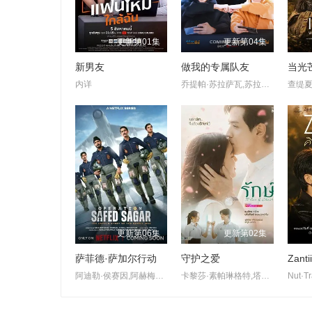
更新第01集
更新第04集
新男友
做我的专属队友
当光
内详
乔提帕·苏拉萨瓦,苏拉德·皮凌瓦,查卢彭·提坤朋提拉翁,拉差塔·皮澈肖特,瓦拉提普·基迪派山,纳缇萨勘·差洛特,贲·奔伽铭·格伦威尔,Jay·Sorathon·Chaloemlapsombut
更新第06集
更新第02集
萨菲德·萨加尔行动
守护之爱
Zant
阿迪勒·侯赛因,阿赫梅德·坎,悉塔尔特,吉米·舍尔吉勒,维奈·帕塔克,Ashok·Mehta,马努·里希·查达,马克·班宁顿,莫汉·卡普尔,R·巴克提·克莱因,丹尼斯·侯赛因,普拉加克塔·科利,Edward·Sonnenblick,Dia·Mirza,阿比·维尔马,米希尔·阿胡贾,Masoom·Mumtaz·Khan,Taaruk·Raina,阿姆丽塔·巴格琪,Arnav·Bhasin,Anupam·K.·Sinha,Raj·Vasudeva
卡黎莎·素帕琳格特,塔那帕特·卡维拉,朋拉维·凯普拉帕功,娜琳迪帕·莎功昂格派,拉提帕·隆沃那潘,查卡蒙·瑟颂维塔亚,Freya·Sirinchaya,哈莉特·阿芮娅·玛格拉