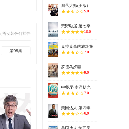
厨艺大师(美版)
5.0
荒野独居 第七季
10.0
无需安装任何插件
克拉克森的农场第
第08集
7.0
罗德岛娇妻
9.0
中餐厅·南洋拾光
7.0
美国达人 第四季
6.0
美国达人 第五季