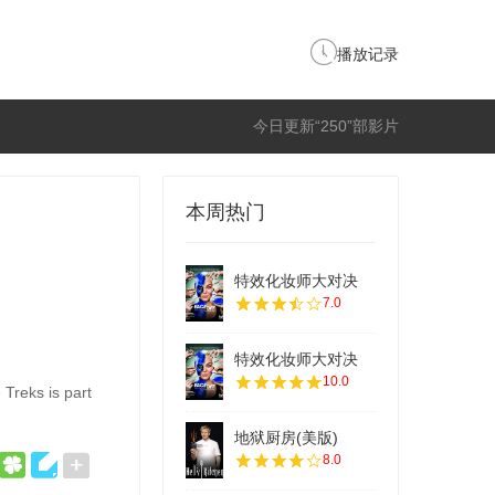
播放记录
今日更新“250”部影片
本周热门
特效化妆师大对决
7.0
特效化妆师大对决
10.0
Treks is part
地狱厨房(美版)
8.0