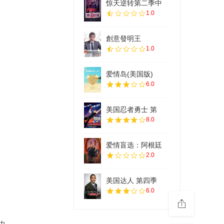
惊天逆转第二季中
1.0
創意發明王
1.0
爱情岛(美国版)
6.0
美国忍者勇士 第
8.0
爱情盲选：阿根廷
2.0
美国达人 第四季
6.0