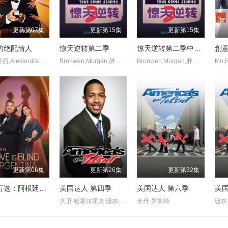
更新第07集
更新第15集
更新第15集
的绝配情人
惊天逆转第二季
惊天逆转第二季中配版
創
哈利·乔西,Alexandra·Cooper
Bronwen,Morgan,胖雪人
Bronwen,Morgan,胖雪人
Mo,
更新第06集
更新第26集
更新第32集
爱情盲选：阿根廷篇第二季
美国达人 第四季
美国达人 第六季
美国
大卫·哈塞尔霍夫,珊农·奥斯博内,皮尔斯·摩根
卡丹·罗凯特