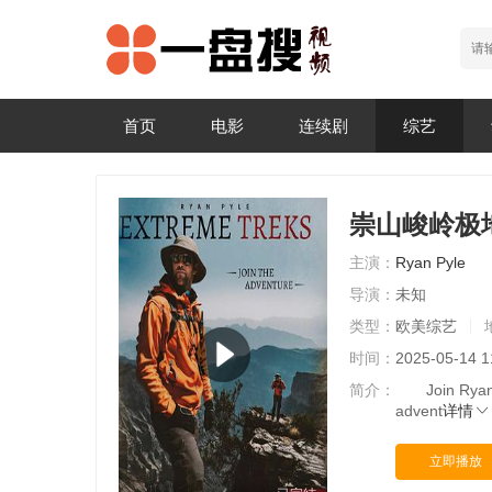
首页
电影
连续剧
综艺
崇山峻岭极
主演：
Ryan
Pyle
导演：
未知
类型：
欧美综艺
时间：
2025-05-14 1
简介：
Join Ryan ag
advent
详情
立即播放