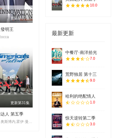
10.0
更新第07集
意發明王
最新更新
Rocca
中餐厅·南洋拾光
7.0
荒野独居 第十三
9.0
哈利的绝配情人
1.0
更新第31集
达人 第五季
惊天逆转第二季
珊农·奥斯博内,霍伊·曼德尔,皮尔斯·摩根
3.0