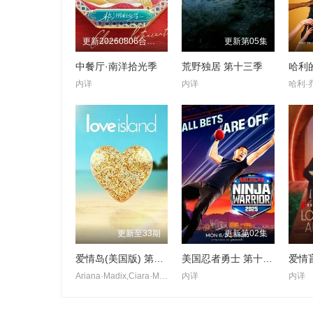
更新20260806合伙人手记第8期
更新第05集
中餐厅·南洋拾光季
荒野独居 第十三季
哈利
内详
内详
更新至33期
更新第02集
爱情岛(美国版) 第八季
美国忍者勇士 第十八季
Ariana·Madix,Ciara·Miller,Tefi·Pessoa
内详
内详