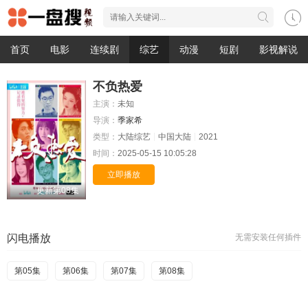
首页
电影
连续剧
综艺
动漫
短剧
影视解说
不负热爱
主演：
未知
导演：
季家希
类型：
大陆综艺
中国大陆
2021
时间：
2025-05-15 10:05:28
立即播放
更新第08集
闪电播放
无需安装任何插件
第05集
第06集
第07集
第08集