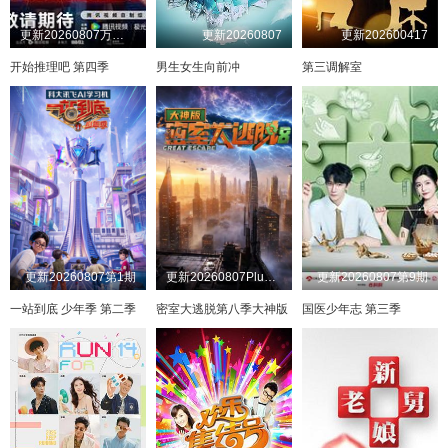
更新20260807万事屋加更第9期
更新20260807
更新202600417
开始推理吧 第四季
男生女生向前冲
第三调解室
更新20260807第1期
更新20260807Plus版第3期
更新20260807第9期
一站到底 少年季 第二季
密室大逃脱第八季大神版
国医少年志 第三季