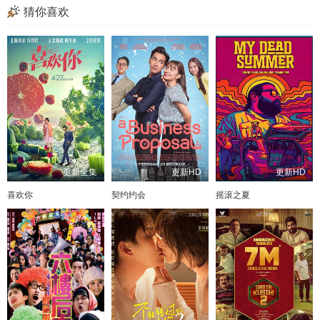
猜你喜欢
更新全集
更新HD
更新HD
喜欢你
契约约会
摇滚之夏