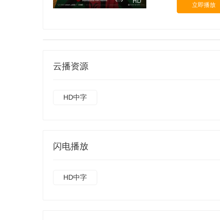
HD
立即播放
云播资源
HD中字
闪电播放
HD中字