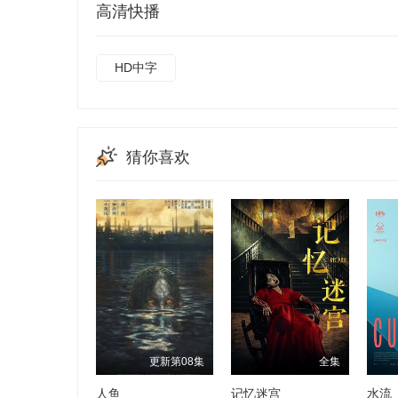
高清快播
HD中字
猜你喜欢
更新第08集
全集
人鱼
记忆迷宫
水流