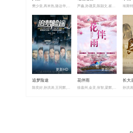
樊少皇,再米热,骆达华,李若希,田浩宁,唐鑫
芦鑫,孙晟昊,陈颢文,崔永炫,祝昕愿,周蓉倩
更新HD
更新HD
追梦险途
花伴雨
长大
陈奕好,孙洪涛,王同辉,王静,罗旖凡,谢昀杉,张云馨
徐嘉州,金灵,张智,梁辉,方恩佐,陈柏润
孙洪