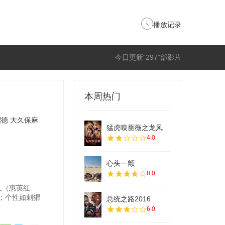
播放记录
今日更新“297”部影片
本周热门
昭德
大久保麻
猛虎嗅蔷薇之龙凤
4.0
心头一颤
8.0
人（惠英红
；个性如刺猬
总统之路2016
6.0