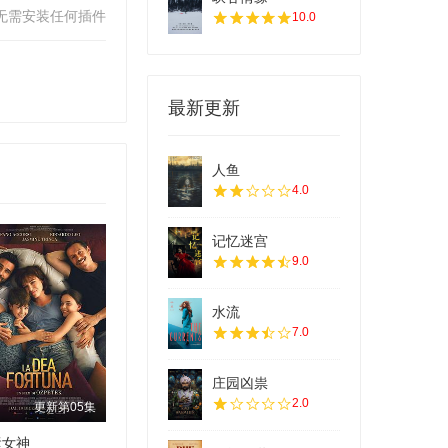
无需安装任何插件
10.0
最新更新
人鱼
4.0
记忆迷宫
9.0
水流
7.0
庄园凶祟
2.0
更新第05集
运女神