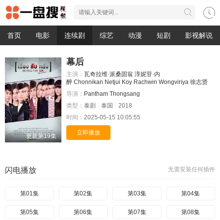
首页
电影
连续剧
综艺
动漫
短剧
影视解说
幕后
主演：
瓦奇拉维·派桑固翁
淳妮苷·内
醉
Chonnikan
Netjui
Koy
Rachwin
Wongviriya
徐志贤
导演：
Pantham
Thongsang
类型：
泰剧
泰国
2018
时间：
2025-05-15 10:05:55
立即播放
更新第19集
闪电播放
无需安装任何插件
第01集
第02集
第03集
第04集
第05集
第06集
第07集
第08集