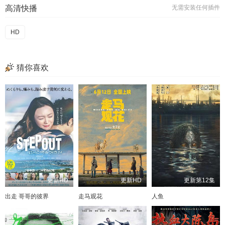
高清快播
无需安装任何插件
HD
猜你喜欢
更新HD
更新HD
更新第12集
出走 哥哥的彼界
走马观花
人鱼