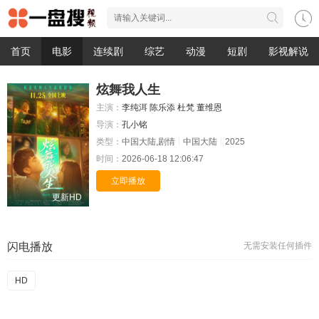
首页
电影
连续剧
综艺
动漫
短剧
影视解说
炫舞我人生
主演：
李纯洱
陈乐添
杜梵
董维恩
导演：
孔小铭
类型：
中国大陆,剧情
中国大陆
2025
时间：
2026-06-18 12:06:47
立即播放
更新HD
闪电播放
无需安装任何插件
HD