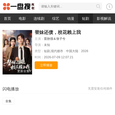
首页
电影
连续剧
综艺
动漫
短剧
影视解说
替妹还债，校花赖上我
主演：
雷孙强＆张子兮
导演：
未知
类型：
短剧,现代都市
中国大陆
2026
时间：
2026-07-09 12:07:21
立即播放
更新全集
闪电播放
无需安装任何插件
全集