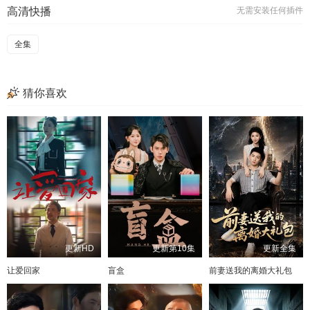
高清快播
无需安装任何插件
全集
猜你喜欢
更新HD
更新第10集
更新全集
让爱回家
盲盒
前妻送我的离婚大礼包