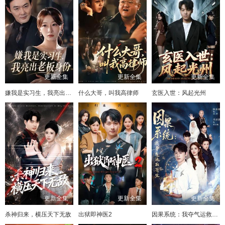
更新全集
更新全集
更新全集
嫌我是实习生，我亮出老板身份
什么大哥，叫我高律师
玄医入世：风起光州
更新全集
更新全集
更新全集
杀神归来，横压天下无敌
出狱即神医2
因果系统：我夺气运救苍生