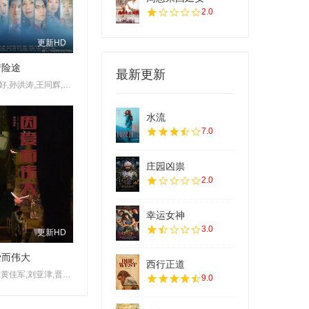
2.0
更新HD
梦险途
最新更新
陈奕好,孙洪涛,王同辉,王静,罗旖凡,谢昀杉,张云馨
水流
7.0
庄园凶祟
2.0
幸运女神
3.0
更新HD
爱而伟大
西行正道
郭涛,黄佳军,刘亚津,晋松,淳于珊珊,涂松岩,孔连顺,童蕾,韩远琪
9.0