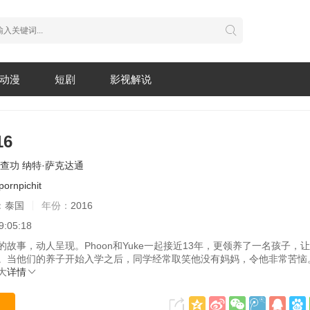
动漫
短剧
影视解说
6
查功
纳特·萨克达通
pornpichit
：
泰国
年份：
2016
9:05:18
事，动人呈现。Phoon和Yuke一起接近13年，更领养了一名孩子，
。当他们的养子开始入学之后，同学经常取笑他没有妈妈，令他非常苦恼
大
详情