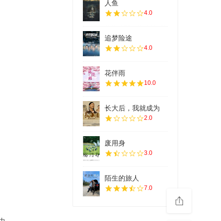
人鱼
4.0
追梦险途
4.0
花伴雨
10.0
长大后，我就成为
2.0
废用身
3.0
陌生的旅人
7.0