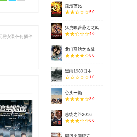
摇滚芭比
5.0
猛虎嗅蔷薇之龙凤
4.0
无需安装任何插件
龙门驿站之奇缘
8.0
黑雨1989日本
1.0
心头一颤
8.0
总统之路2016
6.0
周恩来回延安