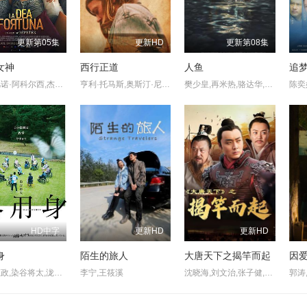
更新第05集
更新HD
更新第08集
女神
西行正道
人鱼
追
斯特凡诺·阿科尔西,杰丝敏·特丽卡,爱德华多·莱奥,芭芭拉·阿尔贝蒂,菲利波·尼格鲁,洛雷达纳·卡纳塔
亨利·托马斯,奥斯汀·尼可斯,阿德琳妮·帕里奇,奥黛塔·安纳布尔,席亚拉·博拉沃,马特·劳里亚
樊少皇,再米热,骆达华,李若希,田浩宁,唐鑫
HD中字
更新HD
更新HD
身
陌生的旅人
大唐天下之揭竿而起
因
六平直政,染谷将太,泷内公美,北村有起哉,吉冈睦雄,中村映里子,广末哲万,中井友望
李宁,王筱溪
沈晓海,刘文治,张子健,刘奕君