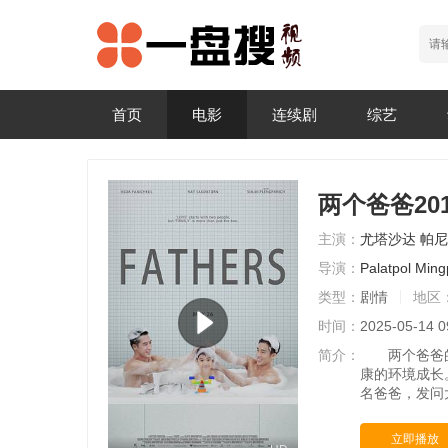
首页
电影
连续剧
综艺
两个爸爸201
主演：
尤塔沙达
帕尼
导演：
Palatpol
Ming
类型：
剧情
地区
时间：
2025-05-14 0
简介：
两个爸爸的故
康的环境成长
名爸爸，发问
立即播放