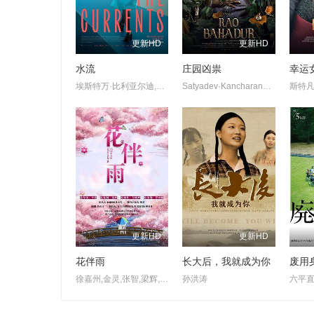
更新HD
更新HD
水流
庄园凶祟
幸运
埃斯特万·比利亚尔迪,伊莎贝尔·艾梅·冈萨蕾斯-索拉,萨拉·贝西奥,雅兹明·卡巴洛,艾玛·法约·杜阿尔特,埃内斯蒂娜·加蒂,克劳迪娅·桑切丝
Satyadev·Kancharana,Deepa·Thomas,Anand·Bharathi
更新HD
更新HD
花伴雨
长大后，我就成为你
废用
徐嘉州,金灵,张智,梁辉,方恩佐,陈柏润
孙洪涛