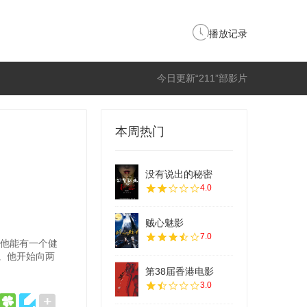
播放记录
今日更新“211”部影片
本周热门
没有说出的秘密
4.0
贼心魅影
7.0
让他能有一个健
。他开始向两
第38届香港电影
3.0