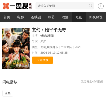
首页
电影
连续剧
综艺
动漫
短剧
影视解说
玄幻：她平平无奇
主演：
烨喵&李阳
导演：
未知
类型：
短剧,现代都市
中国大陆
2026
时间：
2026-05-19 12:05:35
立即播放
更新全集
闪电播放
无需安装任何插件
全集