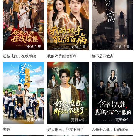
更新全集
更新全集
更新全集
硬核儿媳，在线撑腰
我的双手能治百病
她不是不敢离
更新全集
更新全集
更新全集
差班
好人难当，那就不当了
含辛十八载，我的婆家全是假的