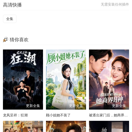
高清快播
无需安装任何插件
全集
猜你喜欢
更新全集
更新全集
更新全集
龙凤呈祥：狂潮
顾小姐她不装了
被逐出家门后，她商界封神