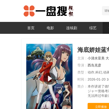
首页
电影
连续剧
综艺
海底娇娃蓝
主演：
小清水亚美
大
导演：
西岛克彦
类型：
动作,科幻,动
时间：
2026-01-20 1
简介：
本作讲述了德
ジャー资格考
无法跨过年龄
立即播放