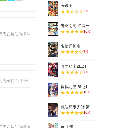
海贼王
5.0
鬼灭之刃 初高一
10.0
无需安装任何插件
名侦探柯南
7.0
假面骑士ZEZT
7.0
无需安装任何插件
食戟之灵 餐之皿
10.0
魔法律事务所 第
10.0
无需安装任何插件
XL上司