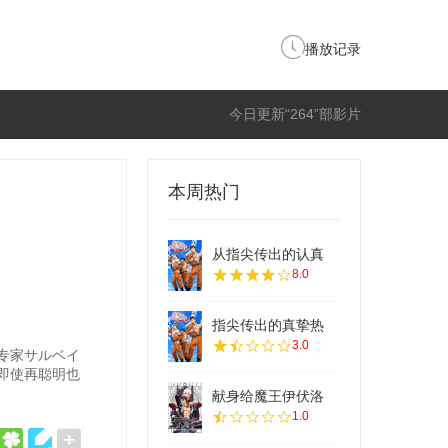
播放记录
今日更新“264”部影片
本周热门
从指尖传出的认真
8.0
指尖传出的真挚热
3.0
专家サルベイ
即使再聪明也
献身给魔王伊伏洛
1.0