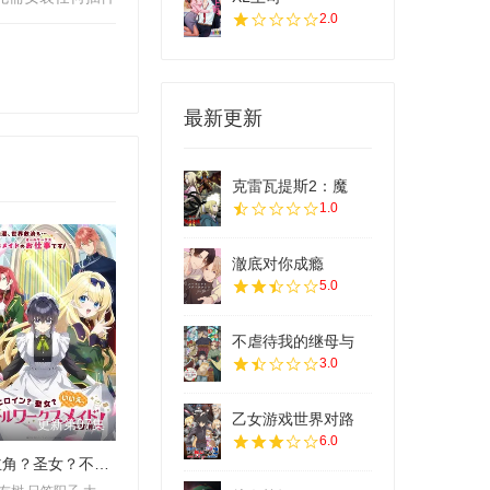
2.0
最新更新
克雷瓦提斯2：魔
1.0
澈底对你成瘾
5.0
不虐待我的继母与
3.0
乙女游戏世界对路
更新第07集
6.0
女主角？圣女？不，我是杂役女仆（自豪）