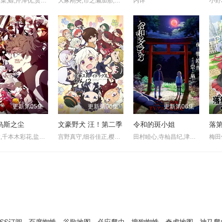
铃木日菜,鲸,芹泽优,贯井柚佳,麦穗杏菜,根本京里,内山夕实,市道真央
大冢刚央,市之濑加那,菲鲁兹·蓝,石田彰,佐仓绫音,铃村健一,鸟海浩辅,立花慎之介,游佐浩二,桧山修之,竹内顺子,大原沙耶香,雨宫天,小仓唯,宇垣秀成,黑田崇矢
内详
更新第05集
更新第06集
更新第06集
乌斯之尘
文豪野犬 汪！第二季
令和的斑小姐
土田大,千本木彩花,盐口量平,本泉莉奈,坂泰斗,三上枝织,松田飒水,广桥凉,桑原由气,福原绫香,德留慎乃佑,市川苍,日野麻里,稗田宁宁,河濑茉希,青山玲菜,猪股慧士,大野智敬,手冢宏通,堀金苍平,森永彩斗,佐藤榛夏,竹中悠斗,厚地彩花,中村光希
宫野真守,细谷佳正,樱井孝宏,诸星堇,石田彰,子安武人,森川智之,福山润,梶裕贵,花泽香菜,大塚明夫,小野贤章,植田佳奈,小市真琴,谷山纪章,草尾毅,阿座上洋平,千叶翔也,林勇,上村祐翔
田村睦心,寺杣昌纪,津田美波,寺泽百花