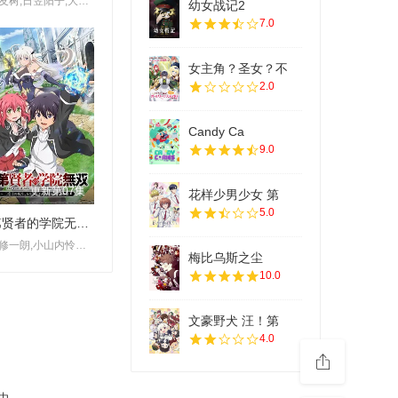
小野友树,日笠阳子,大久保瑠美,堀江瞬,天崎滉平,仲村宗悟,宫本侑芽
幼女战记2
7.0
女主角？圣女？不
2.0
Candy Ca
9.0
更新第07集
花样少男少女 第
5.0
落第贤者的学院无双 第二回转生，S等级作弊魔术师冒险记
梅田修一朗,小山内怜央,白石晴香,加藤英美里,平川大辅,东地宏树,福原绫香
梅比乌斯之尘
10.0
文豪野犬 汪！第
4.0