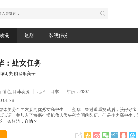
动漫
短剧
影视解说
华：处女任务
塚明夫
能登麻美子
画,情色,日韩动漫
地区：
日本
年份：
2007
0:01:28
智体美劳全面发展的优秀女高中生——蓝华，经过重重测试后，获得寻宝
试认证，并加入了海底打捞抢救人类失落文明的队伍。但是作为高中生，
这一条横沟，
详情