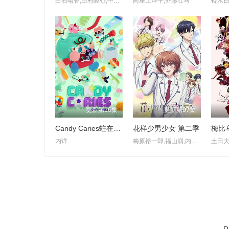
白石晴香,田村睦心,中村悠一,黑田崇矢,潘惠美,杉田智和,会泽纱弥,黑泽朋世,关智一,梅田修一朗,菊池由莉奈,橘龙丸,铃木崚汰,峰田大梦,久野美咲,西山宏太朗,关根明良,佐野史郎
阿座上洋平,齐藤壮马
更新第16集
更新第07集
Candy Caries蛀在糖糖里
花样少男少女 第二季
梅比
内详
梅原裕一郎,福山润,内山昂辉,八代拓,日野聪,驹田航,川岛零士,夏吉优子,西山宏太朗,山根绮,户谷菊之介,古屋亚南