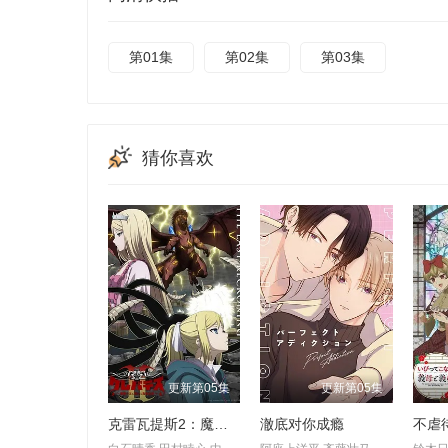
第01集
第02集
第03集
猜你喜欢
更新第05集
更新第05集
克雷瓦提斯2：魔兽之王与虚伪的勇者传承
澈底对你成瘾