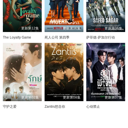
更新第12集
更新第06集
更新第06集
The Loyalty Game
死人公司 第四季
萨菲德·萨加尔行动
更新第02集
更新第08集
更新第07集
守护之爱
Zantiis想念你
心动禁止