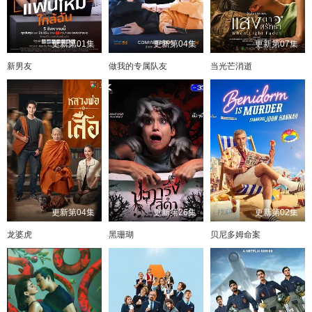
更新第01集
更新第04集
更新第07集
新男友
做我的专属队友
当光芒消逝
更新第04集
更新第26集
更新第02集
龙婆虎
黑珊瑚
贝尼多姆命案