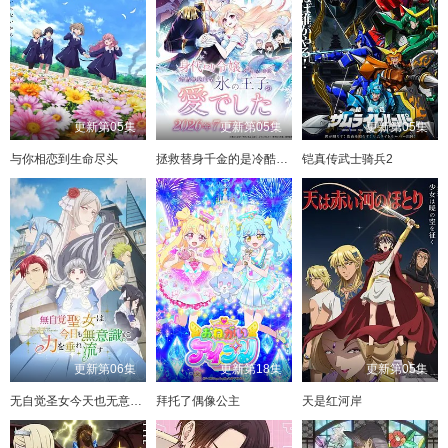
更新第05集
更新第05集
更新第05集
与你相恋到生命尽头
拯救替身千金的是冷酷无情冰之王子的爱
铠真传武士骑兵2
更新第06集
更新第18集
更新第05集
无自觉圣女今天也无意识地释放力量
拜托了偶像公主
天是红河岸