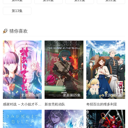
第09集
第10集
第11集
第12集
第13集
猜你喜欢
更新第05集
更新第05集
更新第05集
感谢对战 ～大小姐才不玩格斗游戏～
新攻壳机动队
奇招百出的维多利亚