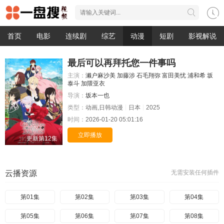
首页
电影
连续剧
综艺
动漫
短剧
影视解说
最后可以再拜托您一件事吗
主演：
濑户麻沙美
加藤涉
石毛翔弥
富田美忧
浦和希
坂
泰斗
加隈亚衣
导演：
坂本一也
类型：
动画,日韩动漫
日本
2025
时间：
2026-01-20 05:01:16
立即播放
更新第12集
云播资源
无需安装任何插件
第01集
第02集
第03集
第04集
第05集
第06集
第07集
第08集