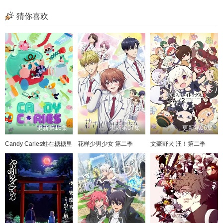
猜你喜欢
更新第16集
更新第07集
更新第06集
Candy Caries蛀在糖糖里
花样少男少女 第二季
文豪野犬 汪！第二季