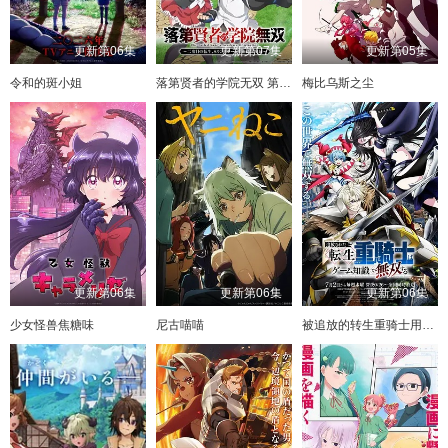
更新第06集
更新第07集
更新第05集
令和的斑小姐
落第贤者的学院无双 第二回转生，S等级作弊魔术师冒险记
梅比乌斯之尘
更新第06集
更新第06集
更新第06集
少女怪兽焦糖味
尼古喵喵
被追放的转生重骑士用游戏知识开无双