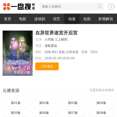
首页
电影
连续剧
综艺
动漫
短剧
影视解说
在异世界迷宫开后宫
主演：
八代拓
三上枝织
导演：
龙轮直征
类型：
动画,奇幻,冒险,日韩动漫
日本
2022
时间：
2026-01-20 10:01:04
立即播放
更新至12集
云播资源
无需安装任何插件
第01集
第02集
第03集
第04集
第05集
第06集
第07集
第08集