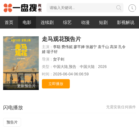
首页
电影
连续剧
综艺
动漫
短剧
影视解说
走马观花预告片
主演：
李聪
费伟妮
廖芊婵
张越宁
袁千山
高深
孔令
婧
琚子轩
导演：
贠子剑
类型：
中国大陆,预告
中国大陆
2026
时间：
2026-06-04 06:06:59
立即播放
更新预告片
闪电播放
无需安装任何插件
预告片