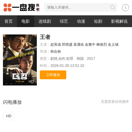
首页
电影
连续剧
综艺
动漫
短剧
影视解说
王者
主演：
赵寅成
郑雨盛
裴晟祐
金雅中
柳俊烈
金义城
导演：
韩在林
类型：
剧情,动作,犯罪
韩国
2017
时间：
2026-01-20 12:01:10
立即播放
HD
闪电播放
无需安装任何插件
HD