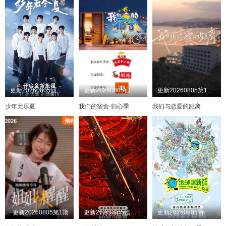
更新20260805同学录
更新20260805宿舍不熄灯第11期
更新20260805第10期
少年无尽夏
我们的宿舍·归心季
我们与恋爱的距离
更新20260805第1期
更新20260805陪看第2期
更新20260805特别联动