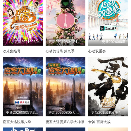
更新202160804
更新20260804第1期下
更新20260805
欢乐集结号
心动的信号 第九季
心动双重奏
更新20260805第3期：公馆离情Ⅰ上
更新20260805大神版第3期：密神团飙戏圆谎二
更新20260805第7期上
密室大逃脱第八季
密室大逃脱第八季大神版
食神·百厨大战