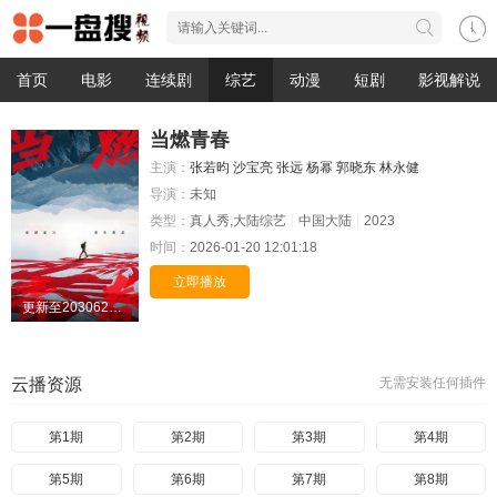
首页
电影
连续剧
综艺
动漫
短剧
影视解说
当燃青春
主演：
张若昀
沙宝亮
张远
杨幂
郭晓东
林永健
导演：
未知
类型：
真人秀,大陆综艺
中国大陆
2023
时间：
2026-01-20 12:01:18
立即播放
更新至2030622期
云播资源
无需安装任何插件
第1期
第2期
第3期
第4期
第5期
第6期
第7期
第8期