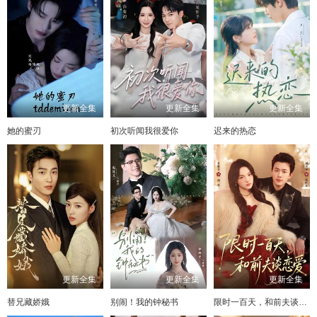
更新全集
更新全集
更新全集
她的蜜刃
初次听闻我很爱你
迟来的热恋
更新全集
更新全集
更新全集
替兄藏娇娥
别闹！我的钟秘书
限时一百天，和前夫谈恋爱