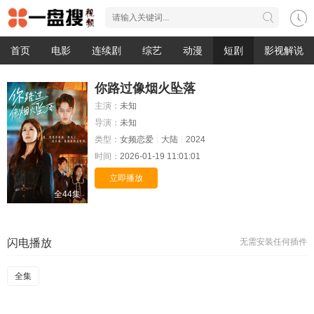
首页
电影
连续剧
综艺
动漫
短剧
影视解说
你路过像烟火坠落
主演：
未知
导演：
未知
类型：
女频恋爱
大陆
2024
时间：
2026-01-19 11:01:01
立即播放
全44集
闪电播放
无需安装任何插件
全集