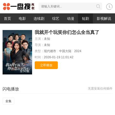
首页
电影
连续剧
综艺
动漫
短剧
影视解说
我就开个玩笑你们怎么全当真了
主演：
未知
导演：
未知
类型：
现代都市
中国大陆
2024
时间：
2026-01-19 11:01:42
立即播放
全50集
闪电播放
无需安装任何插件
全集