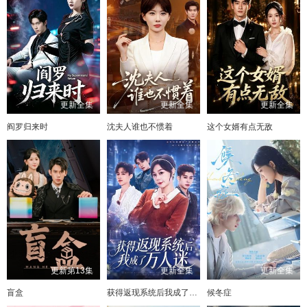
更新全集
更新全集
更新全集
阎罗归来时
沈夫人谁也不惯着
这个女婿有点无敌
更新第13集
更新全集
更新全集
盲盒
获得返现系统后我成了万人迷
候冬症