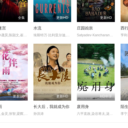
全集
更新HD
更新HD
迷宫
水流
庄园凶祟
西
芦鑫,孙晟昊,陈颢文,崔永炫,祝昕愿,周蓉倩
埃斯特万·比利亚尔迪,伊莎贝尔·艾梅·冈萨蕾斯-索拉,萨拉·贝西奥,雅兹明·卡巴洛,艾玛·法约·杜阿尔特,埃内斯蒂娜·加蒂,克劳迪娅·桑切丝
Satyadev·Kancharana,Deepa·Thomas,Anand·Bharathi
更新HD
更新HD
HD中字
雨
长大后，我就成为你
废用身
陌
徐嘉州,金灵,张智,梁辉,方恩佐,陈柏润
孙洪涛
六平直政,染谷将太,泷内公美,北村有起哉,吉冈睦雄,中村映里子,广末哲万,中井友望
李宁