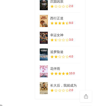
庄园凶祟
2.0
西行正道
9.0
幸运女神
3.0
追梦险途
4.0
花伴雨
10.0
长大后，我就成为
2.0