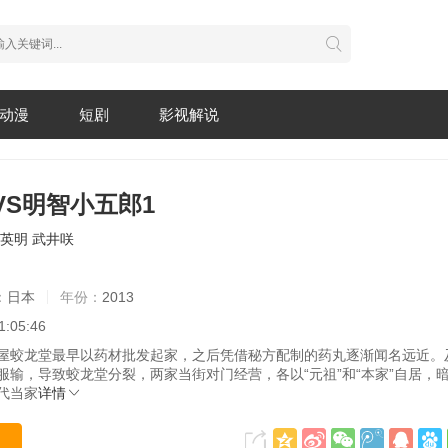
动漫
短剧
影视解说
VS明智小五郎1
英明
武井咲
：
日本
年份：
2013
1:05:46
屋蛟龙堂最早以药材批发起家，之后凭借秘方配制的药丸逐渐闻名远近。
服输，导致蛟龙堂分裂，两家当街对门经营，各以“元祖”和“本家”自居，
代当家
详情