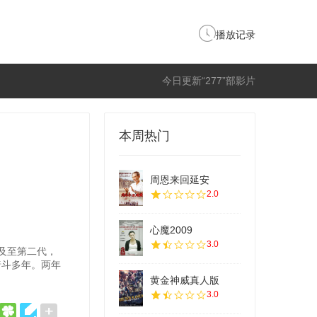
播放记录
今日更新“277”部影片
本周热门
周恩来回延安
2.0
心魔2009
3.0
及至第二代，
暗斗多年。两年
黄金神威真人版
3.0