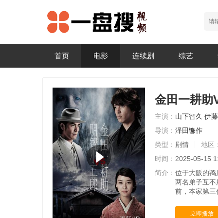
首页
电影
连续剧
综艺
金田一耕助
主演：
山下智久
伊藤
导演：
泽田镰作
类型：
剧情
地区
时间：
2025-05-15 1
简介：
位于大阪的鸨
两名弟子互不
前，本家第三
立即播放