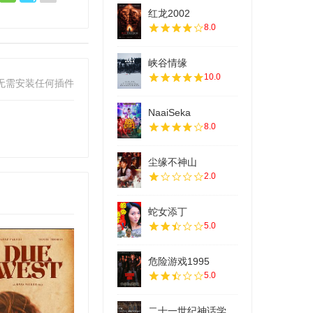
红龙2002
8.0
峡谷情缘
10.0
无需安装任何插件
NaaiSeka
8.0
尘缘不神山
2.0
蛇女添丁
5.0
危险游戏1995
5.0
二十一世纪神话学