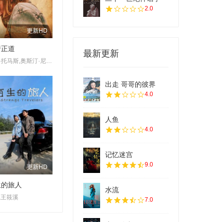
2.0
更新HD
行正道
最新更新
亨利·托马斯,奥斯汀·尼可斯,阿德琳妮·帕里奇,奥黛塔·安纳布尔,席亚拉·博拉沃,马特·劳里亚
出走 哥哥的彼界
4.0
人鱼
4.0
记忆迷宫
9.0
更新HD
生的旅人
水流
,王筱溪
7.0