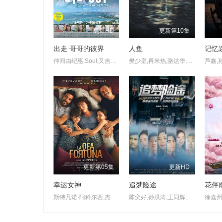
更新HD
更新第10集
出走 哥哥的彼界
人鱼
记忆
仲间由纪惠,Soul,又吉伶音,伊波れいり,松田流花,津波竜斗,内田树,盧礼欧,玉城敦子,城间やよい,津嘉山正种,寺辻健一郎
樊少皇,再米热,骆达华,李若希,田浩宁,唐鑫
更新第05集
更新HD
幸运女神
追梦险途
花伴
斯特凡诺·阿科尔西,杰丝敏·特丽卡,爱德华多·莱奥,芭芭拉·阿尔贝蒂,菲利波·尼格鲁,洛雷达纳·卡纳塔
陈奕好,孙洪涛,王同辉,王静,罗旖凡,谢昀杉,张云馨