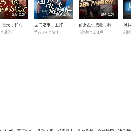
更新全集
更新全集
更新全集
限时一百天，和前夫谈恋爱
这门婚事，主打一个反向饲养
前女友求接盘，我反手闪婚女神
风
雯＆谢承泽
黄诗琪＆李隆泽
高鸿垲＆王佳琪
刘博