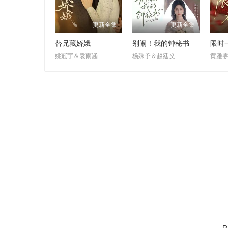
更新全集
更新全集
替兄藏娇娥
别闹！我的钟秘书
姚冠宇＆袁雨涵
杨殊予＆赵廷义
黄雅