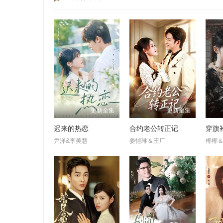
更新全集
更新全集
迟来的热恋
合约老公转正记
穿旗
尹洋&李美慧
姜恺琳＆王厂
椰椰