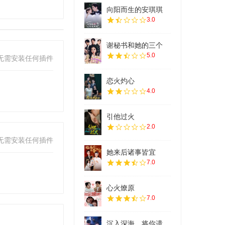
向阳而生的安琪琪
3.0
谢秘书和她的三个
5.0
无需安装任何插件
恋火灼心
4.0
引他过火
2.0
无需安装任何插件
她来后诸事皆宜
7.0
心火燎原
7.0
沉入深海，将你遗