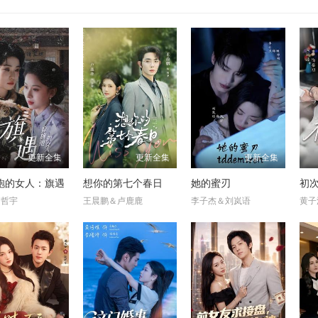
更新全集
更新全集
更新全集
袍的女人：旗遇
想你的第七个春日
她的蜜刃
初
＆哲宇
王晨鹏＆卢鹿鹿
李子杰＆刘岚语
黄子