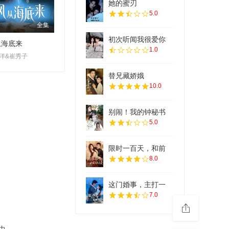
她的蜜刃
5.0
全集
初次听闻我很爱你
从海底来
1.0
洋&崔秀子
替兄藏娇娥
10.0
别闹！我的钟秘书
5.0
限时一百天，和前
8.0
这门婚事，主打一
7.0