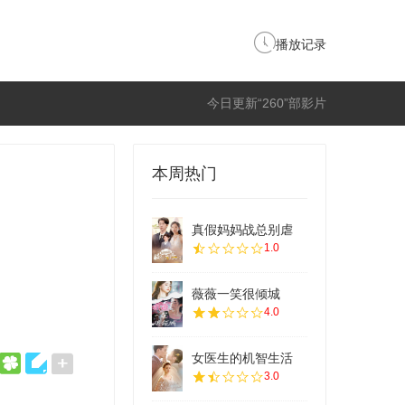
播放记录
今日更新“260”部影片
本周热门
真假妈妈战总别虐
1.0
薇薇一笑很倾城
4.0
女医生的机智生活
3.0