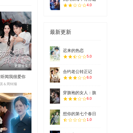
4.0
最新更新
迟来的热恋
5.0
更新全集
合约老公转正记
次听闻我很爱你
6.0
淇＆周钶臻
穿旗袍的女人：旗
6.0
想你的第七个春日
1.0