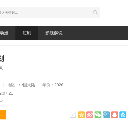
动漫
短剧
影视解说
划
恩
地区：
中国大陆
年份：
2026
2:07:21