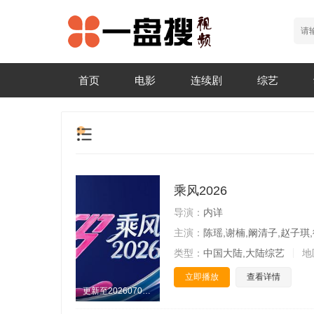
首页
电影
连续剧
综艺
乘风2026
导演：
内详
主演：
陈瑶,谢楠,阚清子,赵子琪,
类型：
中国大陆,大陆综艺
地
立即播放
查看详情
更新至20260703期