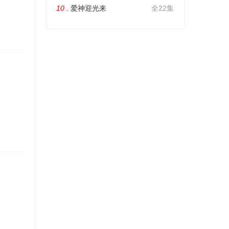
10 .
爱神迎光来
全22集