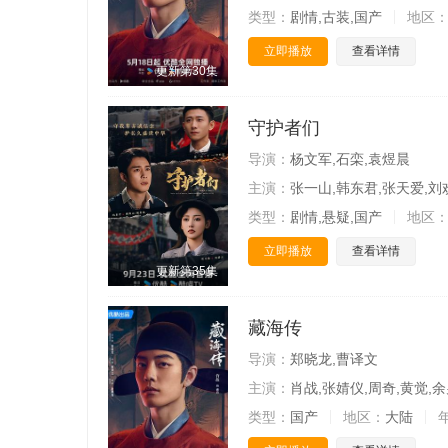
类型：
剧情,古装,国产
地区
立即播放
查看详情
更新第30集
守护者们
导演：
杨文军,石栾,袁煜晨
主演：
张一山,韩东君,张天爱,刘
类型：
剧情,悬疑,国产
地区
立即播放
查看详情
更新第35集
藏海传
导演：
郑晓龙,曹译文
主演：
肖战,张婧仪,周奇,黄觉,余
类型：
国产
地区：
大陆