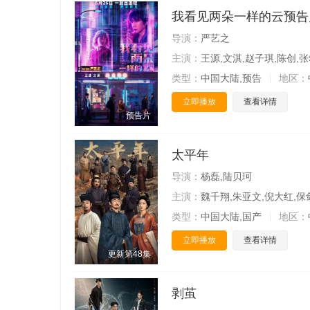
我看见两朵一样的云预告
导演：
严艺之
主演：
王源,文淇,赵子琪,陈创,张
类型：
中国大陆,预告
地区：
立即播放
查看详情
预告片
太平年
导演：
杨磊,陆贝珂
主演：
魏千翔,朱亚文,倪大红,保
类型：
中国大陆,国产
地区：
立即播放
查看详情
更新第48集
剥茧