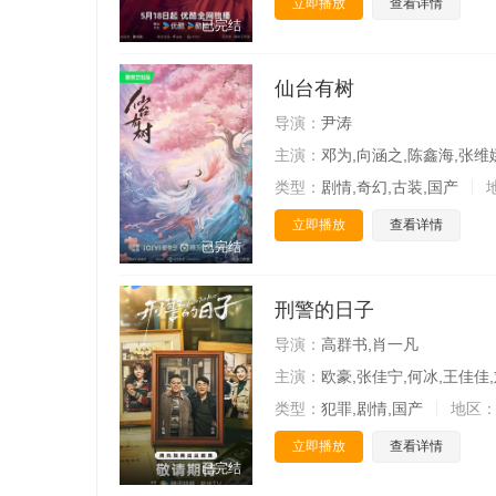
立即播放
查看详情
已完结
仙台有树
导演：
尹涛
主演：
邓为,向涵之,陈鑫海,张维娜
类型：
剧情,奇幻,古装,国产
立即播放
查看详情
已完结
刑警的日子
导演：
高群书,肖一凡
主演：
欧豪,张佳宁,何冰,王佳佳,
类型：
犯罪,剧情,国产
地区
立即播放
查看详情
已完结