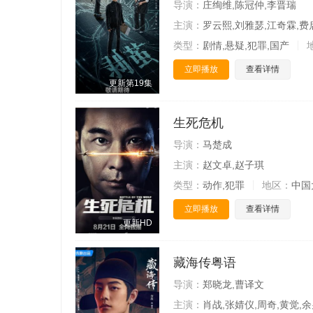
导演：
庄绚维,陈冠仲,李晋瑞
主演：
罗云熙,刘雅瑟,江奇霖,费
类型：
剧情,悬疑,犯罪,国产
立即播放
查看详情
更新第19集
生死危机
导演：
马楚成
主演：
赵文卓,赵子琪
类型：
动作,犯罪
地区：
中国
立即播放
查看详情
更新HD
藏海传粤语
导演：
郑晓龙,曹译文
主演：
肖战,张婧仪,周奇,黄觉,余