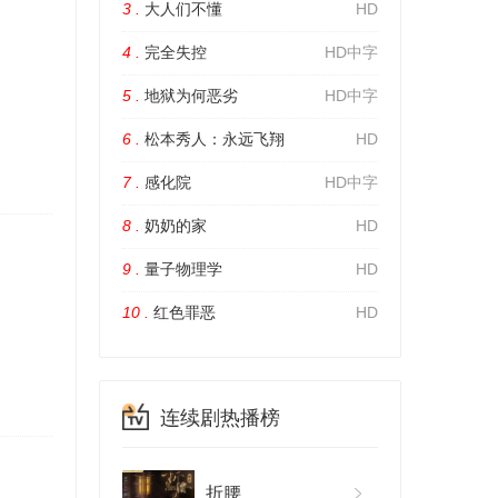
3 .
大人们不懂
HD
4 .
完全失控
HD中字
5 .
地狱为何恶劣
HD中字
6 .
松本秀人：永远飞翔
HD
7 .
感化院
HD中字
8 .
奶奶的家
HD
9 .
量子物理学
HD
10 .
红色罪恶
HD
连续剧热播榜
折腰