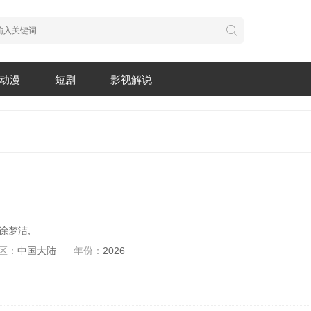
动漫
短剧
影视解说
徐梦洁,
区：
中国大陆
年份：
2026