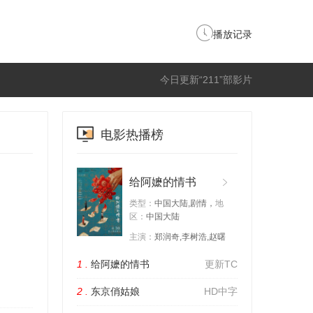
播放记录
今日更新“211”部影片
电影热播榜
给阿嬷的情书
类型：
中国大陆,剧情，
地
区：
中国大陆
主演：
郑润奇,李树浩,赵曙
1 .
给阿嬷的情书
更新TC
2 .
东京俏姑娘
HD中字