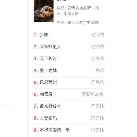
类型：
爱情,古装,国产，
地
区：
中国大陆
主演：
宋祖儿,刘宇宁,宣璐
1 .
折腰
已完结
2 .
大奉打更人
已完结
3 .
天下长河
已完结
4 .
勇士之城
完结
5 .
风起西州
已完结
6 .
朝雪录
更新第38集
7 .
孟来财传奇
已完结
8 .
夫妻密码
已完结
9 .
不得不爱第一季
已完结