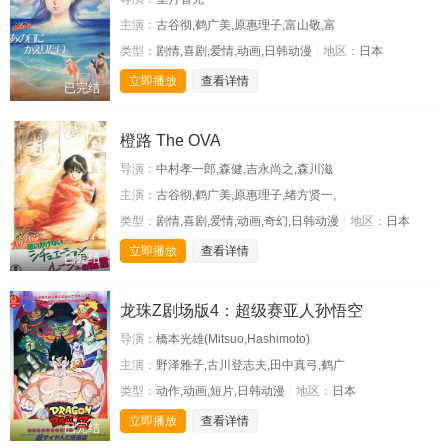
主演：
古谷彻,鹤广美,原惠理子,富山敬,富
类型：
剧情,喜剧,爱情,动画,日韩动漫
地区：
日本
立即播放
查看详情
已完结
橙路 The OVA
导演：
中村孝一郎,森健,吉永尚之,森川滋
主演：
古谷彻,鹤广美,原惠理子,绪方贤一,
类型：
剧情,喜剧,爱情,动画,奇幻,日韩动漫
地区：
日本
立即播放
查看详情
已完结
龙珠Z剧场版4：超级赛亚人孙悟空
导演：
橋本光雄(Mitsuo,Hashimoto)
主演：
野泽雅子,古川登志夫,田中真弓,鹤广
类型：
动作,动画,短片,日韩动漫
地区：
日本
立即播放
查看详情
已完结