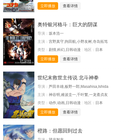
立即播放
查看详情
HD
奥特银河格斗：巨大的阴谋
导演：
坂本浩一
主演：
宫野真守,驹田航,小野友树,寺岛拓笃
类型：
剧情,科幻,日韩动漫
地区：
日本
立即播放
查看详情
已完结
世纪末救世主传说 北斗神拳
导演：
芦田丰雄,板野一郎,Masahisa,Ishida
主演：
神谷明,难波圭一,千叶繁,一龙斋贞友
类型：
动作,动画,日韩动漫
地区：
日本
立即播放
查看详情
已完结
橙路：但愿回到过去
导演：
望月智充