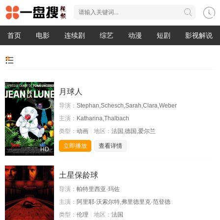
首页
电影
连续剧
综艺
动漫
短剧
影视解说
月球人
导演：
Stephan,Schesch,Sarah,Clara,Weber
主演：
Katharina,Thalbach
类型：
动画
地区：
法国,德国,爱尔兰
立即播放
查看详情
HD
土星保龄球
导演：
帕特里西亚·玛佐
主演：
阿里耶·沃索尔特,弗里德里克·范登德
类型：
伦理
地区：
法国