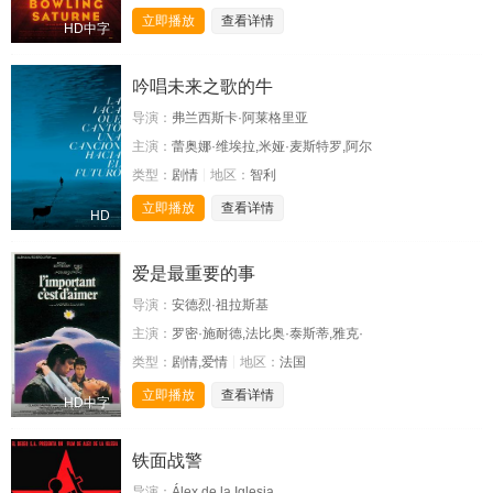
立即播放
查看详情
HD中字
吟唱未来之歌的牛
导演：
弗兰西斯卡·阿莱格里亚
主演：
蕾奥娜·维埃拉,米娅·麦斯特罗,阿尔
类型：
剧情
地区：
智利
立即播放
查看详情
HD
爱是最重要的事
导演：
安德烈·祖拉斯基
主演：
罗密·施耐德,法比奥·泰斯蒂,雅克·
类型：
剧情,爱情
地区：
法国
立即播放
查看详情
HD中字
铁面战警
导演：
Álex,de,la,Iglesia