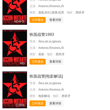
主演：
Antonio,Resines,Ál
类型：
喜剧,科幻,惊悚,犯罪
地区：
西班牙
立即播放
查看详情
HD中字
铁面战警1993
导演：
Álex,de,la,Iglesia
主演：
Antonio,Resines,Ál
类型：
喜剧
地区：
西班牙
立即播放
查看详情
HD
铁面战警[电影解说]
导演：
Álex,de,la,Iglesia
主演：
Antonio,Resines,Ál
类型：
电影解说
地区：
西班牙
立即播放
查看详情
已完结