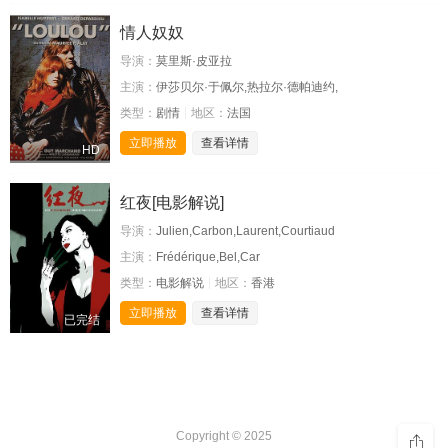
情人奴奴
导演：
莫里斯·皮亚拉
主演：
伊莎贝尔·于佩尔,热拉尔·德帕迪约,
类型：
剧情
地区：
法国
立即播放
查看详情
HD
红夜[电影解说]
导演：
Julien,Carbon,Laurent,Courtiaud
主演：
Frédérique,Bel,Car
类型：
电影解说
地区：
香港
立即播放
查看详情
已完结
Copyright © 2025